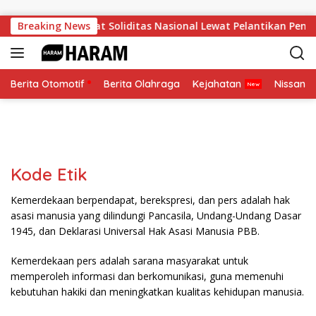
Skip to content
KBPP Polri Perkuat Soliditas Nasional Lewat Pelantikan Peng
Breaking News
Berita Otomotif
Berita Olahraga
Kejahatan
Nissan
Kode Etik
Kemerdekaan berpendapat, berekspresi, dan pers adalah hak
asasi manusia yang dilindungi Pancasila, Undang-Undang Dasar
1945, dan Deklarasi Universal Hak Asasi Manusia PBB.
Kemerdekaan pers adalah sarana masyarakat untuk
memperoleh informasi dan berkomunikasi, guna memenuhi
kebutuhan hakiki dan meningkatkan kualitas kehidupan manusia.