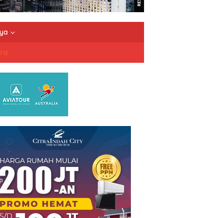
nya
dra