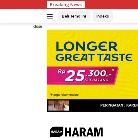
Skip
Breaking News
to
content
Beli Tema Ini
Indeks
close