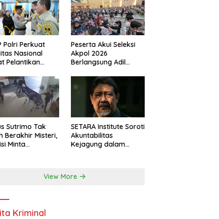
 Polri Perkuat
Peserta Akui Seleksi
ditas Nasional
Akpol 2026
t Pelantikan
Berlangsung Adil
urus Baru
Tanpa Pandang Latar
Belakang
s Sutrimo Tak
SETARA Institute Soroti
h Berakhir Misteri,
Akuntabilitas
isi Minta
Kejagung dalam
elidikan
Penanganan Kasus
nsparan
Febrie
View More
ita Kriminal