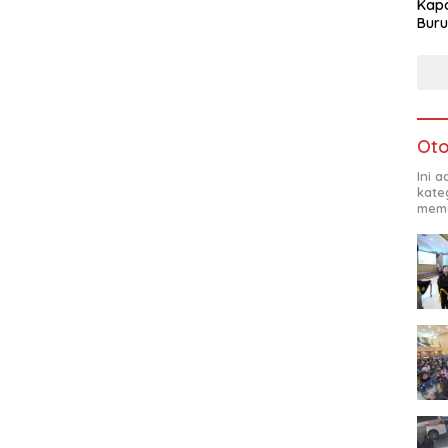
Kapo
Buru
Oto
Ini 
kate
mema