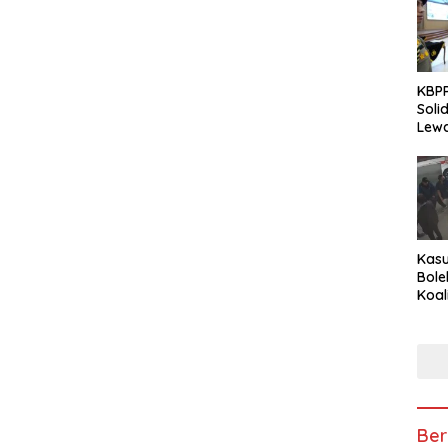
KBPP
Soli
Lewa
Peng
Kasu
Bole
Koal
Peny
Tra
Ber