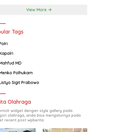
View More
ular Tags
Polri
Kapolri
Mahfud MD
Menko Polhukam
Listyo Sigit Prabowo
ita Olahraga
contoh widget dengan style gallery pada
gori olahraga, anda bisa mengaturnya pada
et recent post wpberita.