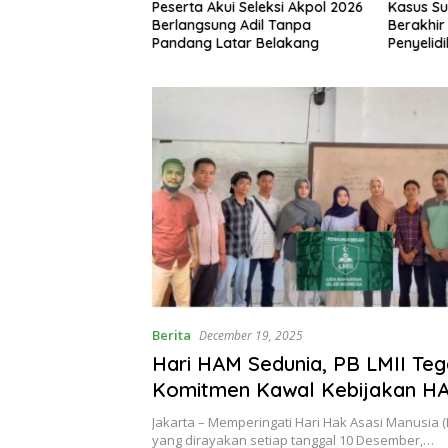
erkuat Soliditas
Peserta Akui Seleksi Akpol 2026
Kasus Su
wat Pelantikan
Berlangsung Adil Tanpa
Berakhir 
ru
Pandang Latar Belakang
Penyelid
Berita
December 19, 2025
Hari HAM Sedunia, PB LMII Te
Komitmen Kawal Kebijakan H
Kritis
Jakarta – Memperingati Hari Hak Asasi Manusia 
yang dirayakan setiap tanggal 10 Desember,…