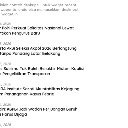
adalah contoh deskripsi untuk widget recent
 wpberita, anda bisa memasukkan deskripsi
 widget ini.
29, 2026
 Polri Perkuat Soliditas Nasional Lewat
ntikan Pengurus Baru
28, 2026
rta Akui Seleksi Akpol 2026 Berlangsung
 Tanpa Pandang Latar Belakang
28, 2026
s Sutrimo Tak Boleh Berakhir Misteri, Koalisi
a Penyelidikan Transparan
25, 2026
RA Institute Soroti Akuntabilitas Kejagung
m Penanganan Kasus Febrie
24, 2026
lri: KBPBI Jadi Wadah Perjuangan Buruh
 Harus Dijaga
24, 2026