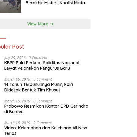
Berakhir Misteri, Koalisi Minta
Penyelidikan Transparan
View More
ular Post
July 29, 2026
0 Comment
KBPP Polri Perkuat Soliditas Nasional
Lewat Pelantikan Pengurus Baru
March 16, 2019
0 Comment
14 Tahun Terbunuhnya Munir, Polri
Didesak Bentuk Tim Khusus
March 16, 2019
0 Comment
Prabowo Resmikan Kantor DPD Gerindra
di Banten
March 16, 2019
0 Comment
Video: Kelemahan dan Kelebihan All New
Terios