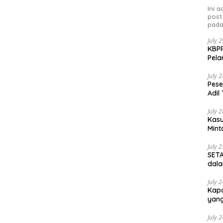
Ini 
post
pada
July 
KBPP
Pela
July 
Pese
Adil
July 
Kasu
Mint
July 
SETA
dala
July 
Kapo
yang
July 