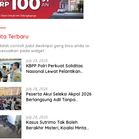
ri: KBPBI Jadi Wadah
Kapolri Resmikan KBPBI,
P
uangan Buruh yang Harus
Persatuan Serikat Buruh
P
a
Indonesia Masuki Babak Baru
ita Terbaru
adalah contoh judul deskripsi yang bisa anda isi
sesuaikan pada widget
July 29, 2026
KBPP Polri Perkuat Soliditas
Nasional Lewat Pelantikan
Pengurus Baru
July 28, 2026
Peserta Akui Seleksi Akpol 2026
Berlangsung Adil Tanpa
Pandang Latar Belakang
July 28, 2026
Kasus Sutrimo Tak Boleh
Berakhir Misteri, Koalisi Minta
Penyelidikan Transparan