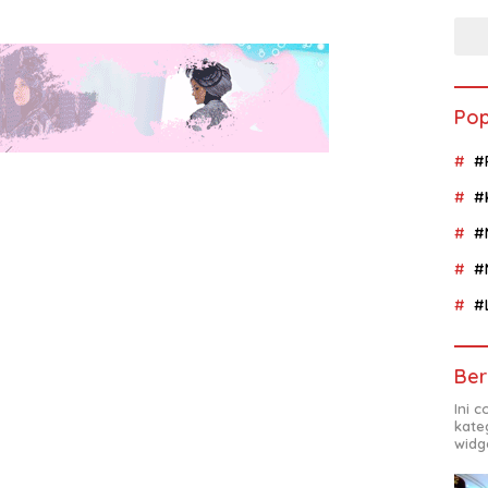
Pop
#
#
#
#
#
Ber
Ini 
kate
widg