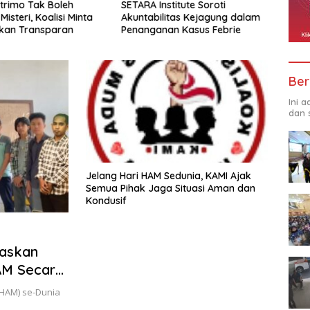
trimo Tak Boleh
SETARA Institute Soroti
Kapol
Misteri, Koalisi Minta
Akuntabilitas Kejagung dalam
Perj
ikan Transparan
Penanganan Kasus Febrie
Dijag
Ber
Ini 
dan 
Jelang Hari HAM Sedunia, KAMI Ajak
Semua Pihak Jaga Situasi Aman dan
Kondusif
gaskan
AM Secara
(HAM) se-Dunia