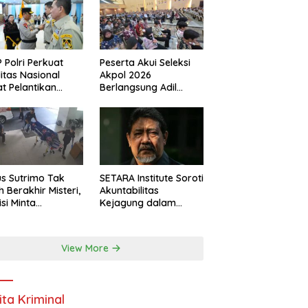
 Polri Perkuat
Peserta Akui Seleksi
ditas Nasional
Akpol 2026
t Pelantikan
Berlangsung Adil
urus Baru
Tanpa Pandang Latar
Belakang
s Sutrimo Tak
SETARA Institute Soroti
h Berakhir Misteri,
Akuntabilitas
isi Minta
Kejagung dalam
elidikan
Penanganan Kasus
nsparan
Febrie
View More
ita Kriminal