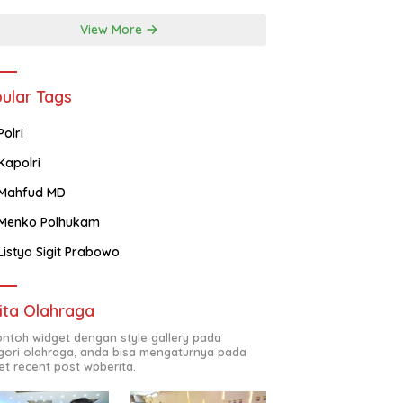
View More
ular Tags
Polri
Kapolri
Mahfud MD
Menko Polhukam
Listyo Sigit Prabowo
ita Olahraga
contoh widget dengan style gallery pada
gori olahraga, anda bisa mengaturnya pada
et recent post wpberita.