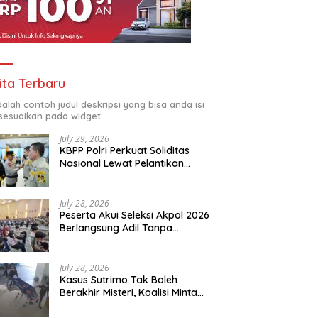
ri: KBPBI Jadi Wadah
Kapolri Resmikan KBPBI,
P
uangan Buruh yang Harus
Persatuan Serikat Buruh
P
a
Indonesia Masuki Babak Baru
ita Terbaru
adalah contoh judul deskripsi yang bisa anda isi
sesuaikan pada widget
July 29, 2026
KBPP Polri Perkuat Soliditas
Nasional Lewat Pelantikan
Pengurus Baru
July 28, 2026
Peserta Akui Seleksi Akpol 2026
Berlangsung Adil Tanpa
Pandang Latar Belakang
July 28, 2026
Kasus Sutrimo Tak Boleh
Berakhir Misteri, Koalisi Minta
Penyelidikan Transparan