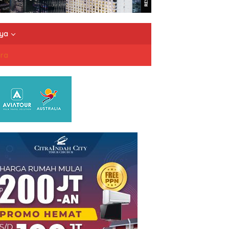
nya
dra