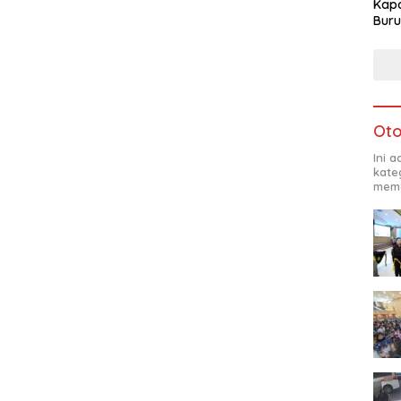
Kapo
Buru
Oto
Ini 
kate
mema