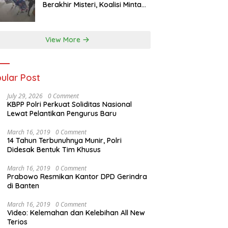
Berakhir Misteri, Koalisi Minta
Penyelidikan Transparan
View More
ular Post
July 29, 2026
0 Comment
KBPP Polri Perkuat Soliditas Nasional
Lewat Pelantikan Pengurus Baru
March 16, 2019
0 Comment
14 Tahun Terbunuhnya Munir, Polri
Didesak Bentuk Tim Khusus
March 16, 2019
0 Comment
Prabowo Resmikan Kantor DPD Gerindra
di Banten
March 16, 2019
0 Comment
Video: Kelemahan dan Kelebihan All New
Terios