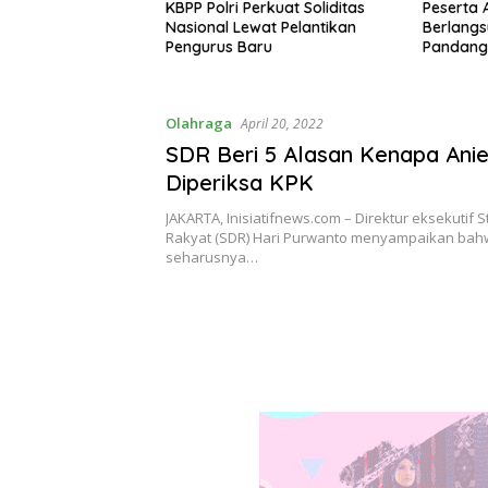
erkuat Soliditas
Peserta Akui Seleksi Akpol 2026
Kasus Su
wat Pelantikan
Berlangsung Adil Tanpa
Berakhir 
ru
Pandang Latar Belakang
Penyelid
Olahraga
April 20, 2022
SDR Beri 5 Alasan Kenapa Ani
Diperiksa KPK
JAKARTA, Inisiatifnews.com – Direktur eksekutif 
Rakyat (SDR) Hari Purwanto menyampaikan bah
seharusnya…