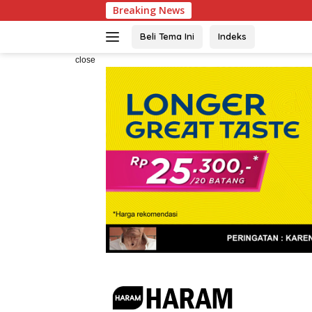
Skip
Breaking News
to
content
Beli Tema Ini
Indeks
close