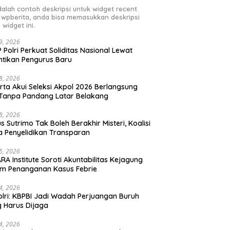
adalah contoh deskripsi untuk widget recent
 wpberita, anda bisa memasukkan deskripsi
 widget ini.
29, 2026
 Polri Perkuat Soliditas Nasional Lewat
ntikan Pengurus Baru
28, 2026
rta Akui Seleksi Akpol 2026 Berlangsung
 Tanpa Pandang Latar Belakang
28, 2026
s Sutrimo Tak Boleh Berakhir Misteri, Koalisi
a Penyelidikan Transparan
25, 2026
RA Institute Soroti Akuntabilitas Kejagung
m Penanganan Kasus Febrie
24, 2026
lri: KBPBI Jadi Wadah Perjuangan Buruh
 Harus Dijaga
24, 2026