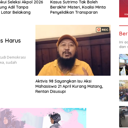
trimo Tak Boleh
SETARA Institute Soroti
Kapol
Misteri, Koalisi Minta
Akuntabilitas Kejagung dalam
Perj
ikan Transparan
Penanganan Kasus Febrie
Dijag
Ber
es Harus
Ini 
dan 
Studi Demokrasi
wa, sudah
Aktivis 98 Sayangkan Isu Aksi
Mahasiswa 21 April Kurang Matang,
Rentan Disusupi