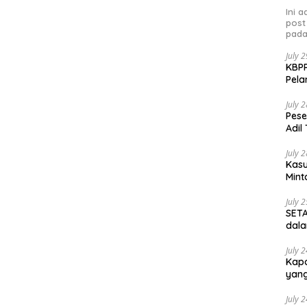
Ini 
post
pada
July 
KBPP
Pela
July 
Pese
Adil
July 
Kasu
Mint
July 
SETA
dala
July 
Kapo
yang
July 