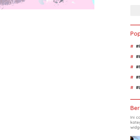
Pop
#
#
#
#
#
Ber
Ini 
kate
widg