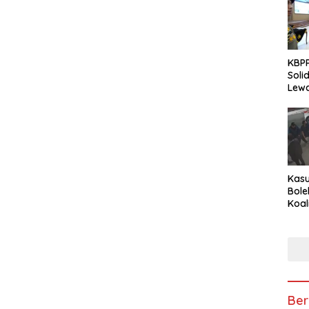
KBPP
Soli
Lewa
Peng
Kasu
Bole
Koal
Peny
Tra
Ber