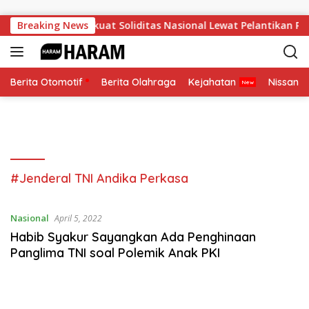
Skip to content
Breaking News
KBPP Polri Perkuat Soliditas Nasional Lewat Pelantikan Pe
Berita Otomotif
Berita Olahraga
Kejahatan
Nissan
#Jenderal TNI Andika Perkasa
Nasional
April 5, 2022
Habib Syakur Sayangkan Ada Penghinaan
Panglima TNI soal Polemik Anak PKI