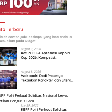
 Sutrimo Tak Boleh
SETARA Institute Soroti
K
hir Misteri, Koalisi Minta
Akuntabilitas Kejagung dalam
P
lidikan Transparan
Penanganan Kasus Febrie
D
ita Terbaru
adalah contoh judul deskripsi yang bisa anda isi
sesuaikan pada widget
August 9, 2026
Ketua IESPA Apresiasi Kapolri
Cup 2026, Kompetisi
Berjenjang dari Polres hingga
Nasional
August 8, 2026
Wakapolri Dedi Prasetyo
Tekankan Karakter dan Literasi
Digital di Kapolri Cup 2026
July 29, 2026
KBPP Polri Perkuat Soliditas