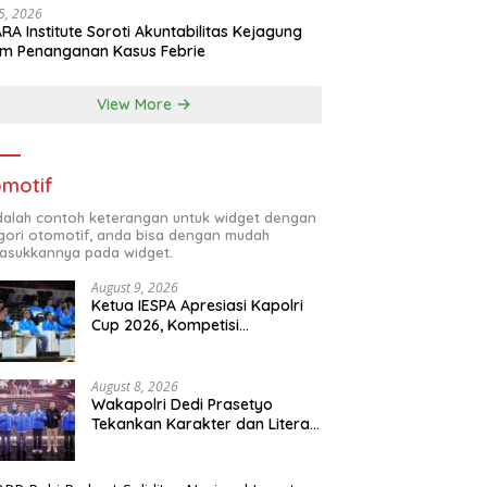
25, 2026
RA Institute Soroti Akuntabilitas Kejagung
m Penanganan Kasus Febrie
View More
motif
adalah contoh keterangan untuk widget dengan
gori otomotif, anda bisa dengan mudah
sukkannya pada widget.
August 9, 2026
Ketua IESPA Apresiasi Kapolri
Cup 2026, Kompetisi
Berjenjang dari Polres hingga
Nasional
August 8, 2026
Wakapolri Dedi Prasetyo
Tekankan Karakter dan Literasi
Digital di Kapolri Cup 2026