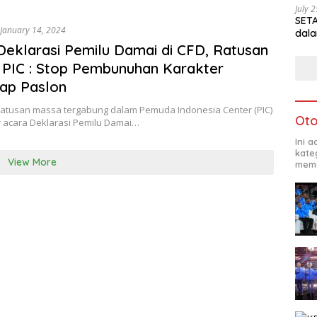
July 
SETA
January 14, 2024
dala
Deklarasi Pemilu Damai di CFD, Ratusan
PIC : Stop Pembunuhan Karakter
ap Paslon
 Ratusan massa tergabung dalam Pemuda Indonesia Center (PIC)
Oto
 acara Deklarasi Pemilu Damai…
Ini 
kate
View More
mema