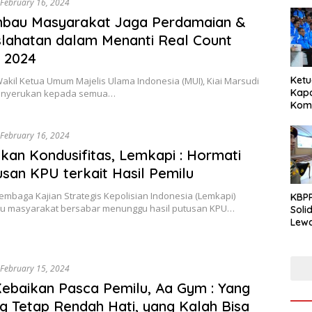
February 16, 2024
mbau Masyarakat Jaga Perdamaian &
lahatan dalam Menanti Real Count
 2024
Ketu
Wakil Ketua Umum Majelis Ulama Indonesia (MUI), Kiai Marsudi
Kapo
enyerukan kepada semua…
Komp
dari
Nasi
February 16, 2024
an Kondusifitas, Lemkapi : Hormati
san KPU terkait Hasil Pemilu
Lembaga Kajian Strategis Kepolisian Indonesia (Lemkapi)
KBPP
 masyarakat bersabar menunggu hasil putusan KPU…
Soli
Lewa
Peng
February 15, 2024
ebaikan Pasca Pemilu, Aa Gym : Yang
 Tetap Rendah Hati, yang Kalah Bisa