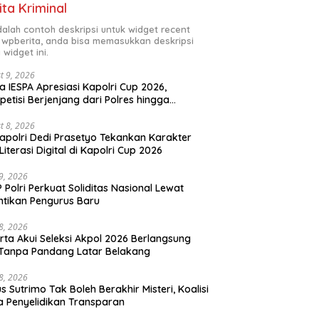
ita Kriminal
adalah contoh deskripsi untuk widget recent
 wpberita, anda bisa memasukkan deskripsi
 widget ini.
t 9, 2026
a IESPA Apresiasi Kapolri Cup 2026,
etisi Berjenjang dari Polres hingga
onal
t 8, 2026
polri Dedi Prasetyo Tekankan Karakter
Literasi Digital di Kapolri Cup 2026
29, 2026
 Polri Perkuat Soliditas Nasional Lewat
ntikan Pengurus Baru
28, 2026
rta Akui Seleksi Akpol 2026 Berlangsung
 Tanpa Pandang Latar Belakang
28, 2026
s Sutrimo Tak Boleh Berakhir Misteri, Koalisi
a Penyelidikan Transparan