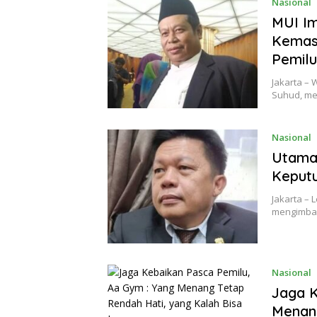
Nasional
MUI I
Kemas
Pemilu
Jakarta – 
Suhud, m
Nasional
Utamak
Keputu
Jakarta – 
mengimbau
Nasional
Jaga K
Menang