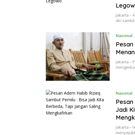
Legow
Jakarta –
diri samb
Nasional
Pesan 
Menan
Jakarta – 
mengimbau
Nasional
Pesan 
Jadi K
Mengk
Jakarta –
menyejukk