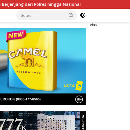
lres hingga Nasional
Wakapolri Dedi Prasetyo Tekankan 
close