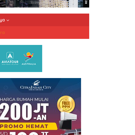
nya
dra