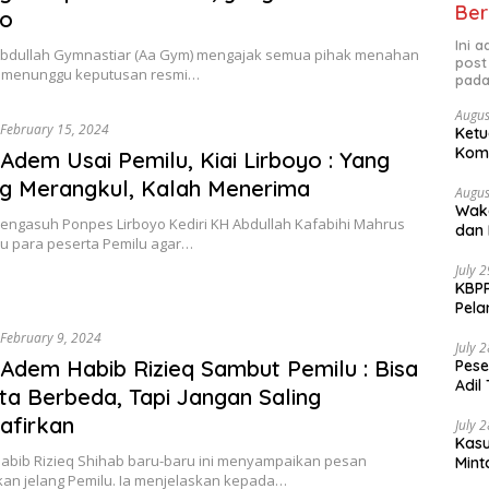
Ber
o
Ini 
 Abdullah Gymnastiar (Aa Gym) mengajak semua pihak menahan
post
il menunggu keputusan resmi…
pada
Augus
February 15, 2024
Ketu
Komp
Adem Usai Pemilu, Kiai Lirboyo : Yang
Nasi
g Merangkul, Kalah Menerima
Augus
Waka
Pengasuh Ponpes Lirboyo Kediri KH Abdullah Kafabihi Mahrus
dan 
 para peserta Pemilu agar…
July 
KBPP
Pela
February 9, 2024
July 
Adem Habib Rizieq Sambut Pemilu : Bisa
Pese
Adil
ita Berbeda, Tapi Jangan Saling
afirkan
July 
Kasu
 Habib Rizieq Shihab baru-baru ini menyampaikan pesan
Mint
an jelang Pemilu. Ia menjelaskan kepada…