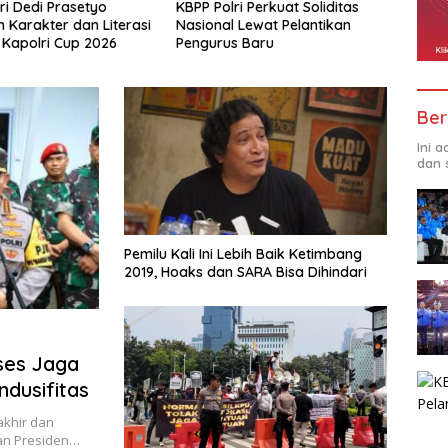
i Perkuat Soliditas
Peserta Akui Seleksi Akpol 2026
Kasus
 Lewat Pelantikan
Berlangsung Adil Tanpa
Berak
s Baru
Pandang Latar Belakang
Penye
Ber
Ini 
dan 
Pemilu Kali Ini Lebih Baik Ketimbang
2019, Hoaks dan SARA Bisa Dihindari
ses Jaga
dusifitas
akhir dan
an Presiden…