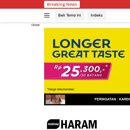
Skip
Breaking News
Ketua
to
content
Beli Tema Ini
Indeks
close