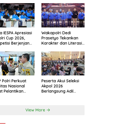
a IESPA Apresiasi
Wakapolri Dedi
lri Cup 2026,
Prasetyo Tekankan
etisi Berjenjang
Karakter dan Literasi
 Polres hingga
Digital di Kapolri Cup
onal
2026
 Polri Perkuat
Peserta Akui Seleksi
ditas Nasional
Akpol 2026
t Pelantikan
Berlangsung Adil
urus Baru
Tanpa Pandang Latar
Belakang
View More