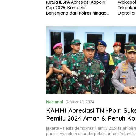
Apresiasi Kapolri
Wakapolri Dedi Prasetyo
KBPP Polr
ompetisi
Tekankan Karakter dan Literasi
Nasional
ari Polres hingga
Digital di Kapolri Cup 2026
Penguru
Nasional
October 13, 2024
KAMMI Apresiasi TNI-Polri Suk
Pemilu 2024 Aman & Penuh Kon
Jakarta – Pesta demokrasi Pemilu 2024 telah ber
puncaknya akan ditandai pelaksanaan Pelantik