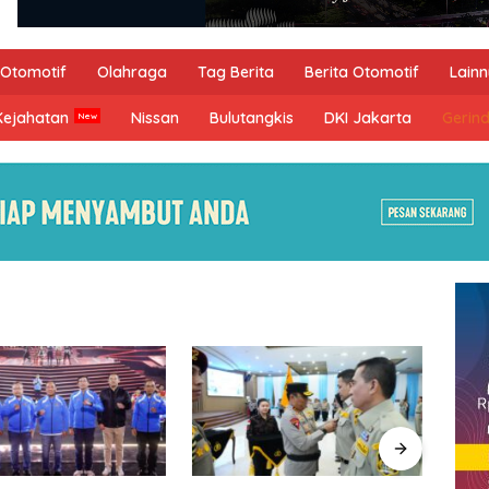
Otomotif
Olahraga
Tag Berita
Berita Otomotif
Lain
Kejahatan
Nissan
Bulutangkis
DKI Jakarta
Gerin