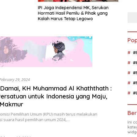
IPI Jaga Independensi MK, Serukan
Hormati Hasil Pemilu & Pihak yang
Kalah Harus Tetap Legowo
Pop
#
#
#
February 29, 2024
#
 Damai, KH Muhammad Al Khaththath :
#
ersatuan untuk Indonesia yang Maju,
& Makmur
Ber
 Komisi Pemilihan Umum (KPU) masih terus melakukan
si suara hasil pemilihan umum 2024,…
Ini 
kate
widg