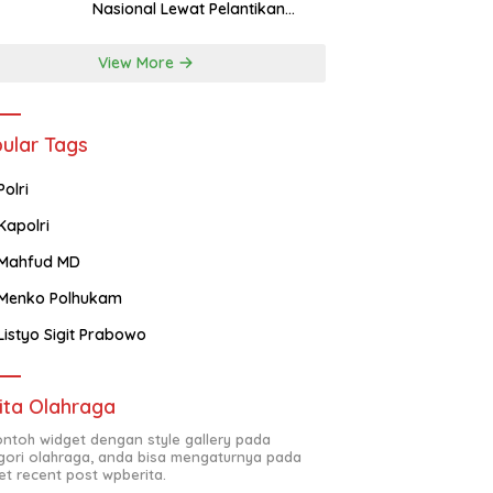
Nasional Lewat Pelantikan
Pengurus Baru
View More
ular Tags
Polri
Kapolri
Mahfud MD
Menko Polhukam
Listyo Sigit Prabowo
ita Olahraga
contoh widget dengan style gallery pada
gori olahraga, anda bisa mengaturnya pada
et recent post wpberita.