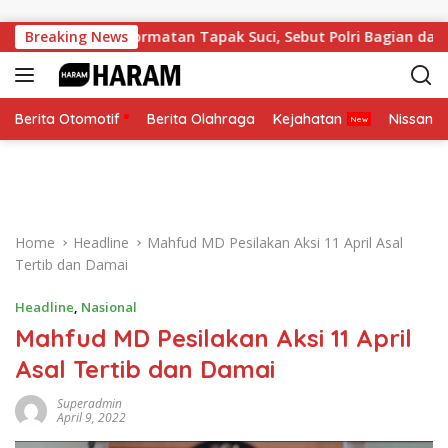
Skip to content
i Anggota Kehormatan Tapak Suci, Sebut Polri Bagian dari Ke
Breaking News
Berita Otomotif
Berita Olahraga
Kejahatan
Nissan
Home
Headline
Mahfud MD Pesilakan Aksi 11 April Asal
Tertib dan Damai
Headline
,
Nasional
Mahfud MD Pesilakan Aksi 11 April
Asal Tertib dan Damai
Superadmin
April 9, 2022