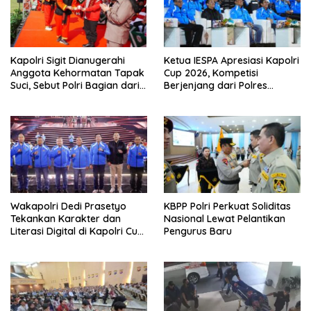
Kapolri Sigit Dianugerahi
Ketua IESPA Apresiasi Kapolri
Anggota Kehormatan Tapak
Cup 2026, Kompetisi
Suci, Sebut Polri Bagian dari
Berjenjang dari Polres
Keluarga Besar
hingga Nasional
Muhammadiyah
Wakapolri Dedi Prasetyo
KBPP Polri Perkuat Soliditas
Tekankan Karakter dan
Nasional Lewat Pelantikan
Literasi Digital di Kapolri Cup
Pengurus Baru
2026