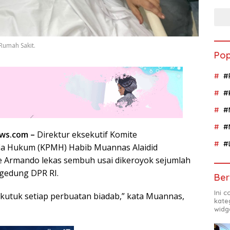
Rumah Sakit.
Pop
#
#
#
#
ews.com –
Direktur eksekutif Komite
#
a Hukum (KPMH) Habib Muannas Alaidid
 Armando lekas sembuh usai dikeroyok sejumlah
 gedung DPR RI.
Ber
Ini 
 kutuk setiap perbuatan biadab,” kata Muannas,
kate
widg