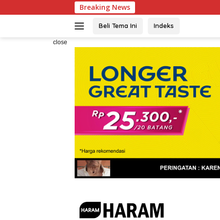
Skip
Breaking News
KBPP Polri 
to
content
Beli Tema Ini
Indeks
close