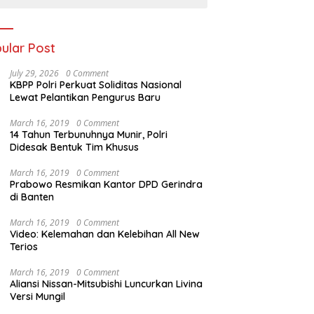
ular Post
July 29, 2026
0 Comment
KBPP Polri Perkuat Soliditas Nasional
Lewat Pelantikan Pengurus Baru
March 16, 2019
0 Comment
14 Tahun Terbunuhnya Munir, Polri
Didesak Bentuk Tim Khusus
March 16, 2019
0 Comment
Prabowo Resmikan Kantor DPD Gerindra
di Banten
March 16, 2019
0 Comment
Video: Kelemahan dan Kelebihan All New
Terios
March 16, 2019
0 Comment
Aliansi Nissan-Mitsubishi Luncurkan Livina
Versi Mungil