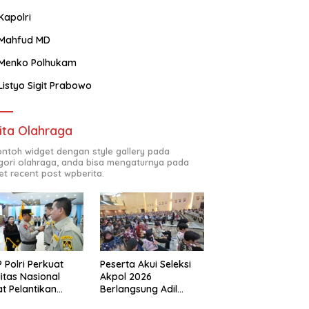
Kapolri
Mahfud MD
Menko Polhukam
Listyo Sigit Prabowo
ita Olahraga
contoh widget dengan style gallery pada
gori olahraga, anda bisa mengaturnya pada
et recent post wpberita.
 Polri Perkuat
Peserta Akui Seleksi
ditas Nasional
Akpol 2026
t Pelantikan
Berlangsung Adil
urus Baru
Tanpa Pandang Latar