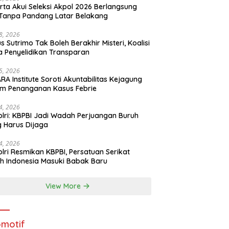
rta Akui Seleksi Akpol 2026 Berlangsung
 Tanpa Pandang Latar Belakang
28, 2026
s Sutrimo Tak Boleh Berakhir Misteri, Koalisi
a Penyelidikan Transparan
25, 2026
RA Institute Soroti Akuntabilitas Kejagung
m Penanganan Kasus Febrie
24, 2026
lri: KBPBI Jadi Wadah Perjuangan Buruh
 Harus Dijaga
24, 2026
lri Resmikan KBPBI, Persatuan Serikat
h Indonesia Masuki Babak Baru
View More
motif