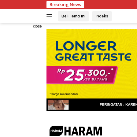
Skip
Breaking News
KBPP Pol
to
content
Beli Tema Ini
Indeks
close