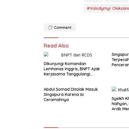
#Volodymyr Oleksand
Comment
Read Also
Singapur
Terpeca
Dikunjungi Komandan
Penceram
Lemhanas Inggris, BNPT Ajak
Kerjasama Tanggulangi
Terorisme
Abdul Somad Ditolak Masuk
Singapura Karena Isi
Syeikh K
Ceramahnya
Nahyan, 
Arab Men