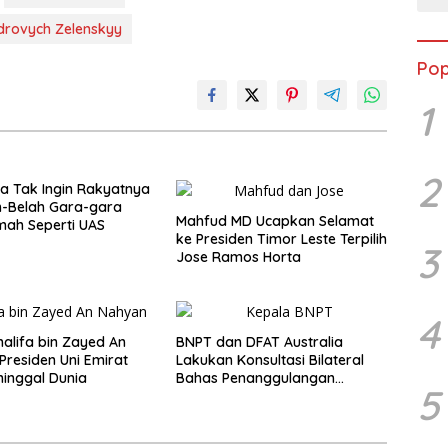
rovych Zelenskyy
Pop
1
2
a Tak Ingin Rakyatnya
h-Belah Gara-gara
Mahfud MD Ucapkan Selamat
ah Seperti UAS
ke Presiden Timor Leste Terpilih
3
Jose Ramos Horta
4
halifa bin Zayed An
BNPT dan DFAT Australia
Presiden Uni Emirat
Lakukan Konsultasi Bilateral
inggal Dunia
Bahas Penanggulangan
5
Terorisme