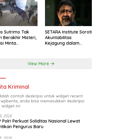
Belakang
s Sutrimo Tak
SETARA Institute Soroti
h Berakhir Misteri,
Akuntabilitas
isi Minta
Kejagung dalam
elidikan
Penanganan Kasus
nsparan
Febrie
View More
ita Kriminal
adalah contoh deskripsi untuk widget recent
 wpberita, anda bisa memasukkan deskripsi
 widget ini.
29, 2026
 Polri Perkuat Soliditas Nasional Lewat
ntikan Pengurus Baru
28, 2026