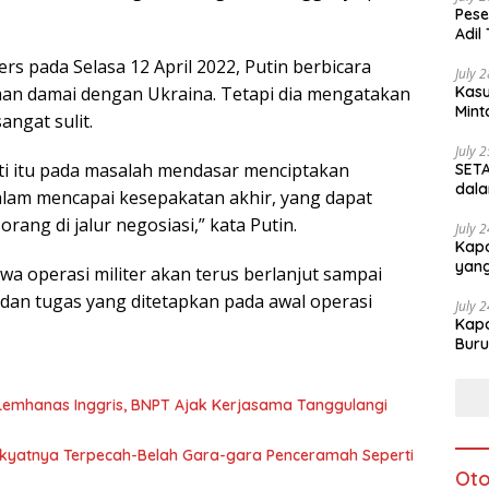
Pese
Adil
rs pada Selasa 12 April 2022, Putin berbicara
July 
an damai dengan Ukraina. Tetapi dia mengatakan
Kasu
Mint
angat sulit.
July 
rti itu pada masalah mendasar menciptakan
SETA
dala
dalam mencapai kesepakatan akhir, yang dapat
rang di jalur negosiasi,” kata Putin.
July 
Kapo
yang
a operasi militer akan terus berlanjut sampai
 dan tugas yang ditetapkan pada awal operasi
July 
Kapo
Buru
emhanas Inggris, BNPT Ajak Kerjasama Tanggulangi
akyatnya Terpecah-Belah Gara-gara Penceramah Seperti
Oto