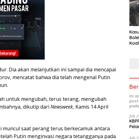
Kasu
Bole
Koal
Peny
Tra
ur. Dia akan melanjutkan ini sampai dia mencapai
dorov, mencatat bahwa dia telah mengenal Putin
hun.
Ber
Ini 
lah untuk mengubah, terus terang, mengubah
post
ambahnya, dikutip dari
Newsweek
, Kamis 14 April
pada
July 
KBPP
Pela
i muncul saat perang terus berkecamuk antara
etelah Putin menginvasi negara tetangganya pada
July 