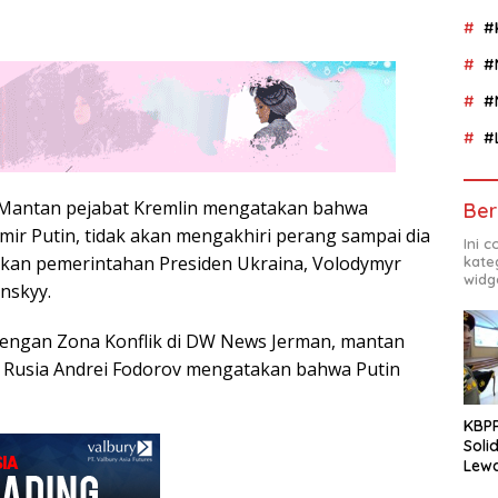
#
#
#
#
Mantan pejabat Kremlin mengatakan bahwa
Ber
imir Putin, tidak akan mengakhiri perang sampai dia
Ini 
kan pemerintahan Presiden Ukraina, Volodymyr
kate
widg
nskyy.
engan Zona Konflik di DW News Jerman, mantan
 Rusia Andrei Fodorov mengatakan bahwa Putin
KBPP
Soli
Lewa
Peng