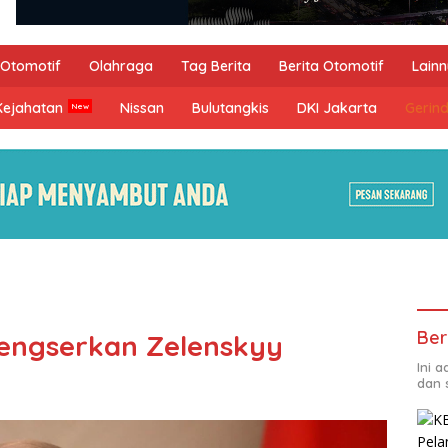
Otomotif
Olahraga
Tag Berita
Berita Otomotif
Lain
Kejahatan
Nissan
Bulutangkis
DKI Jakarta
Gerin
Ber
Lengserkan Zelenskyy
Ini 
dan 