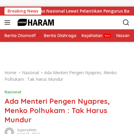
Skip to content
Perkuat Soliditas Nasional Lewat Pelantikan Pengurus Baru
Breaking News
Berita Otomotif
Berita Olahraga
Kejahatan
Nissan
Home
Nasional
Ada Menteri Pengen Nyapres, Menko
Polhukam : Tak Harus Mundur
Nasional
Ada Menteri Pengen Nyapres,
Menko Polhukam : Tak Harus
Mundur
Superadmin