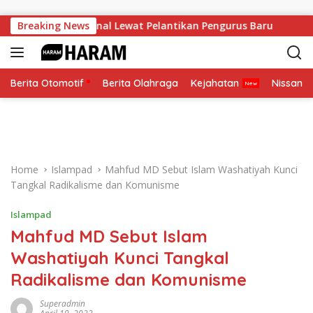
Skip to content
 Soliditas Nasional Lewat Pelantikan Pengurus Baru
Breaking News
Pese
Berita Otomotif
Berita Olahraga
Kejahatan
Nissan
Home
Islampad
Mahfud MD Sebut Islam Washatiyah Kunci
Tangkal Radikalisme dan Komunisme
Islampad
Mahfud MD Sebut Islam
Washatiyah Kunci Tangkal
Radikalisme dan Komunisme
Superadmin