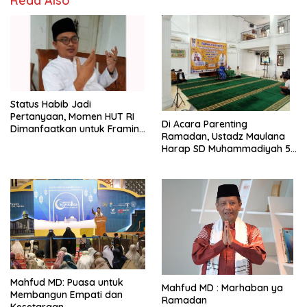
Read Also
Status Habib Jadi
Pertanyaan, Momen HUT RI
Di Acara Parenting
Dimanfaatkan untuk Framing
Ramadan, Ustadz Maulana
Paling Berjasa
Harap SD Muhammadiyah 5
Jaksel Dibekali 7 Ilmu
Mahfud MD: Puasa untuk
Mahfud MD : Marhaban ya
Membangun Empati dan
Ramadan
Kesetaraan