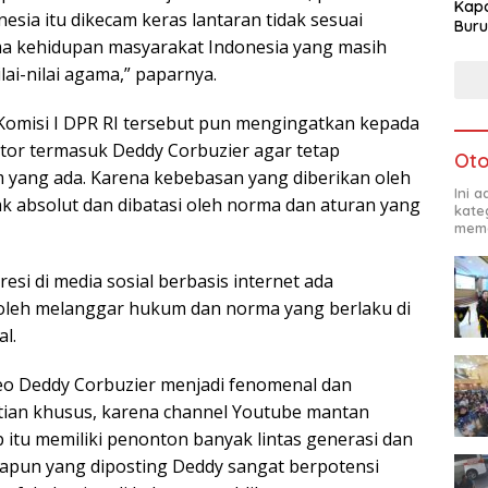
Kapo
sia itu dikecam keras lantaran tidak sesuai
Buru
 kehidupan masyarakat Indonesia yang masih
lai-nilai agama,” paparnya.
omisi I DPR RI tersebut pun mengingatkan kepada
ator termasuk Deddy Corbuzier agar tetap
Oto
yang ada. Karena kebebasan yang diberikan oleh
Ini 
 absolut dan dibatasi oleh norma dan aturan yang
kate
mema
si di media sosial berbasis internet ada
oleh melanggar hukum dan norma yang berlaku di
al.
eo Deddy Corbuzier menjadi fenomenal dan
ian khusus, karena channel Youtube mantan
 itu memiliki penonton banyak lintas generasi dan
apun yang diposting Deddy sangat berpotensi