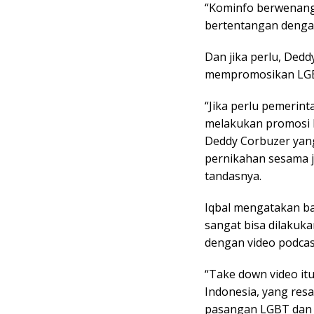
“Kominfo berwenang
bertentangan denga
Dan jika perlu, Dedd
mempromosikan LGBT 
“Jika perlu pemeri
melakukan promosi 
Deddy Corbuzer yan
pernikahan sesama j
tandasnya.
Iqbal mengatakan b
sangat bisa dilakuk
dengan video podcast
“Take down video it
Indonesia, yang res
pasangan LGBT dan p