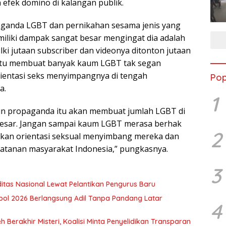
 efek domino di kalangan publik.
aganda LGBT dan pernikahan sesama jenis yang
iliki dampak sangat besar mengingat dia adalah
ki jutaan subscriber dan videonya ditonton jutaan
itu membuat banyak kaum LGBT tak segan
ientasi seks menyimpangnya di tengah
Pop
a.
1
in propaganda itu akan membuat jumlah LGBT di
besar. Jangan sampai kaum LGBT merasa berhak
2
kan orientasi seksual menyimbang mereka dan
atanan masyarakat Indonesia,” pungkasnya.
3
iditas Nasional Lewat Pelantikan Pengurus Baru
kpol 2026 Berlangsung Adil Tanpa Pandang Latar
4
 Berakhir Misteri, Koalisi Minta Penyelidikan Transparan