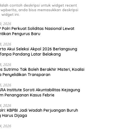
adalah contoh deskripsi untuk widget recent
 wpberita, anda bisa memasukkan deskripsi
 widget ini.
29, 2026
 Polri Perkuat Soliditas Nasional Lewat
ntikan Pengurus Baru
28, 2026
rta Akui Seleksi Akpol 2026 Berlangsung
 Tanpa Pandang Latar Belakang
28, 2026
s Sutrimo Tak Boleh Berakhir Misteri, Koalisi
a Penyelidikan Transparan
25, 2026
RA Institute Soroti Akuntabilitas Kejagung
m Penanganan Kasus Febrie
24, 2026
lri: KBPBI Jadi Wadah Perjuangan Buruh
 Harus Dijaga
24, 2026