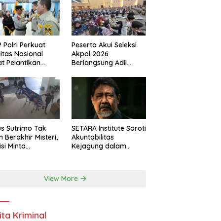
 Polri Perkuat
Peserta Akui Seleksi
ditas Nasional
Akpol 2026
t Pelantikan
Berlangsung Adil
urus Baru
Tanpa Pandang Latar
Belakang
s Sutrimo Tak
SETARA Institute Soroti
h Berakhir Misteri,
Akuntabilitas
isi Minta
Kejagung dalam
elidikan
Penanganan Kasus
nsparan
Febrie
View More
ita Kriminal