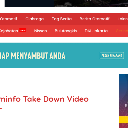
Otomotif
Olahraga
Tag Berita
Berita Otomotif
Lain
Kejahatan
Nissan
Bulutangkis
DKI Jakarta
Gerin
ominfo Take Down Video
r