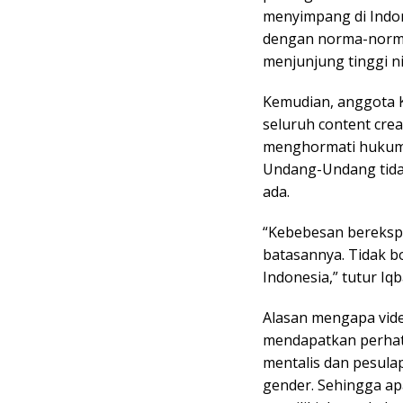
menyimpang di Indone
dengan norma-norma
menjunjung tinggi ni
Kemudian, anggota K
seluruh content cre
menghormati hukum 
Undang-Undang tidak
ada.
“Kebebesan berekspre
batasannya. Tidak b
Indonesia,” tutur Iqb
Alasan mengapa vid
mendapatkan perhat
mentalis dan pesulap
gender. Sehingga ap