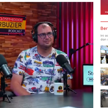
Ber
Ini 
dan 