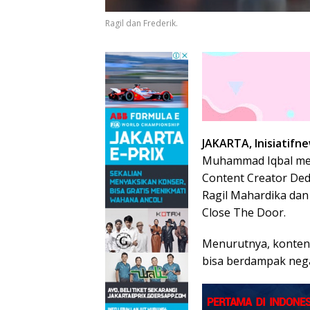
Ragil dan Frederik.
JAKARTA, Inisiatifn
Muhammad Iqbal mem
Content Creator De
Ragil Mahardika dan 
Close The Door.
Menurutnya, konten
bisa berdampak nega