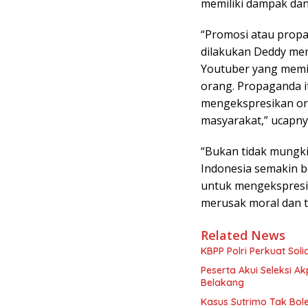
memiliki dampak dan
“Promosi atau prop
dilakukan Deddy mem
Youtuber yang memil
orang. Propaganda 
mengekspresikan or
masyarakat,” ucapny
“Bukan tidak mungk
Indonesia semakin 
untuk mengekspresi
merusak moral dan t
Related News
KBPP Polri Perkuat Sol
Peserta Akui Seleksi A
Belakang
Kasus Sutrimo Tak Boleh