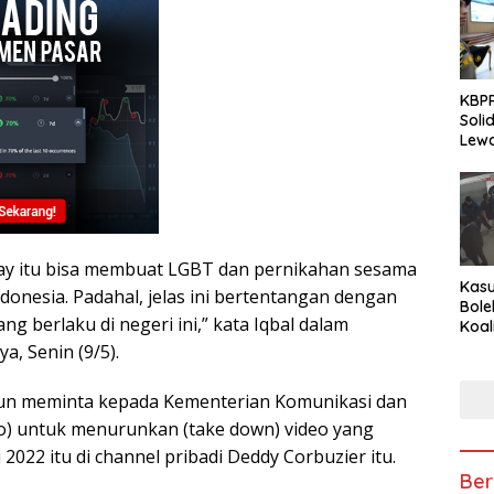
KBPP
Soli
Lewa
Peng
i gay itu bisa membuat LGBT dan pernikahan sesama
Kasu
ndonesia. Padahal, jelas ini bertentangan dengan
Bole
 berlaku di negeri ini,” kata Iqbal dalam
Koal
Peny
a, Senin (9/5).
Tra
 pun meminta kepada Kementerian Komunikasi dan
o) untuk menurunkan (take down) video yang
 2022 itu di channel pribadi Deddy Corbuzier itu.
Ber