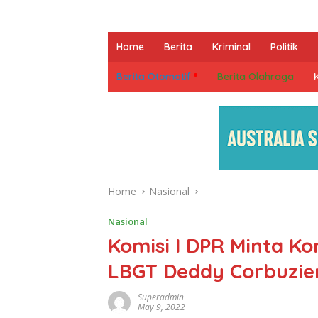
Home
Berita
Kriminal
Politik
Berita Otomotif
Berita Olahraga
Home
Nasional
Nasional
Komisi I DPR Minta K
LBGT Deddy Corbuzie
Superadmin
May 9, 2022