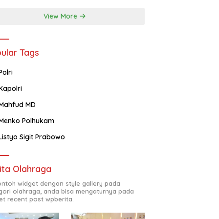
View More
ular Tags
Polri
Kapolri
Mahfud MD
Menko Polhukam
Listyo Sigit Prabowo
ita Olahraga
contoh widget dengan style gallery pada
gori olahraga, anda bisa mengaturnya pada
et recent post wpberita.