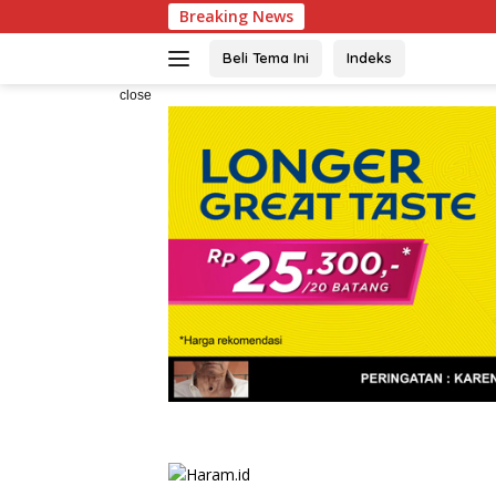
Skip
Breaking News
KBPP Polri
to
content
Beli Tema Ini
Indeks
close