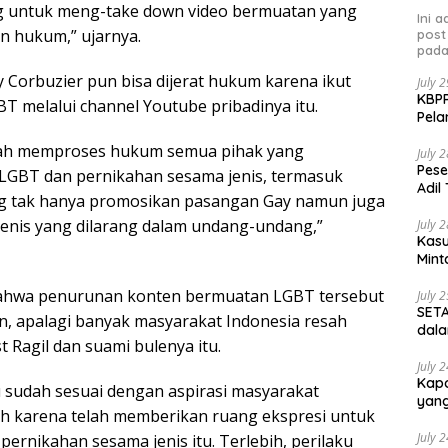
 untuk meng-take down video bermuatan yang
Ini 
n hukum,” ujarnya.
post
pada
y Corbuzier pun bisa dijerat hukum karena ikut
July 
KBPP
melalui channel Youtube pribadinya itu.
Pela
ntah memproses hukum semua pihak yang
July 
Pese
LGBT dan pernikahan sesama jenis, termasuk
Adil
g tak hanya promosikan pasangan Gay namun juga
enis yang dilarang dalam undang-undang,”
July 
Kasu
Mint
ahwa penurunan konten bermuatan LGBT tersebut
July 
SETA
an, apalagi banyak masyarakat Indonesia resah
dala
 Ragil dan suami bulenya itu.
July 
Kapo
u sudah sesuai dengan aspirasi masyarakat
yang
ah karena telah memberikan ruang ekspresi untuk
July 
ernikahan sesama jenis itu. Terlebih, perilaku