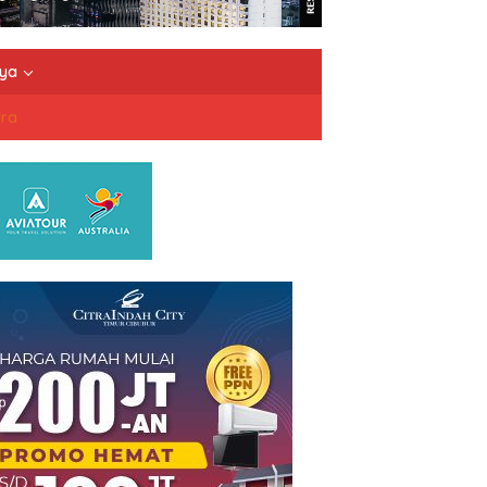
nya
dra