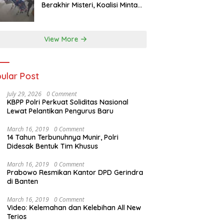
Berakhir Misteri, Koalisi Minta
Penyelidikan Transparan
View More
ular Post
July 29, 2026
0 Comment
KBPP Polri Perkuat Soliditas Nasional
Lewat Pelantikan Pengurus Baru
March 16, 2019
0 Comment
14 Tahun Terbunuhnya Munir, Polri
Didesak Bentuk Tim Khusus
March 16, 2019
0 Comment
Prabowo Resmikan Kantor DPD Gerindra
di Banten
March 16, 2019
0 Comment
Video: Kelemahan dan Kelebihan All New
Terios