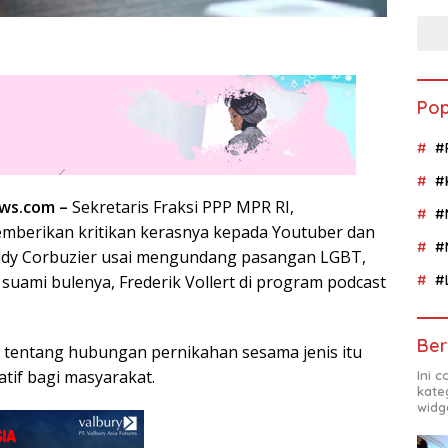
Pop
#
#
ews.com –
Sekretaris Fraksi PPP MPR RI,
#
berikan kritikan kerasnya kepada Youtuber dan
#
ddy Corbuzier usai mengundang pasangan LGBT,
#
suami bulenya, Frederik Vollert di program podcast
Ber
 tentang hubungan pernikahan sesama jenis itu
tif bagi masyarakat.
Ini 
kate
widg