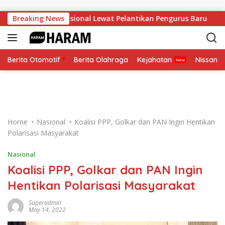
Skip to content
t Soliditas Nasional Lewat Pelantikan Pengurus Baru
Breaking News
Pe
Berita Otomotif
Berita Olahraga
Kejahatan
Nissan
Home
Nasional
Koalisi PPP, Golkar dan PAN Ingin Hentikan
Polarisasi Masyarakat
Nasional
Koalisi PPP, Golkar dan PAN Ingin
Hentikan Polarisasi Masyarakat
Superadmin
May 14, 2022