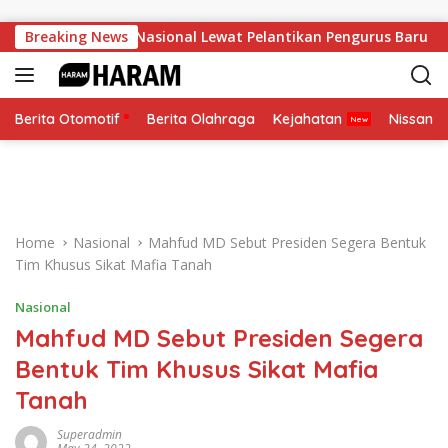
Skip to content
kuat Soliditas Nasional Lewat Pelantikan Pengurus Baru
Breaking News
Berita Otomotif
Berita Olahraga
Kejahatan
Nissan
Home
Nasional
Mahfud MD Sebut Presiden Segera Bentuk
Tim Khusus Sikat Mafia Tanah
Nasional
Mahfud MD Sebut Presiden Segera
Bentuk Tim Khusus Sikat Mafia
Tanah
Superadmin