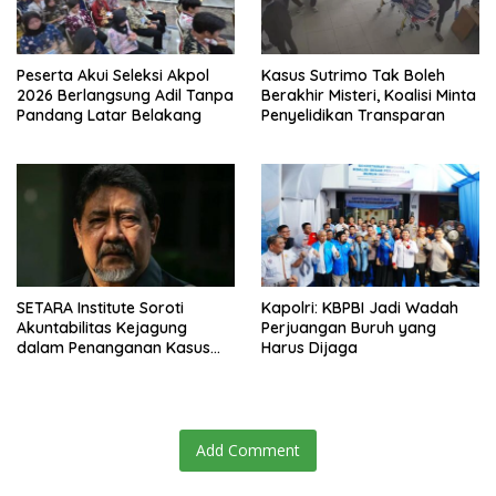
Peserta Akui Seleksi Akpol
Kasus Sutrimo Tak Boleh
2026 Berlangsung Adil Tanpa
Berakhir Misteri, Koalisi Minta
Pandang Latar Belakang
Penyelidikan Transparan
SETARA Institute Soroti
Kapolri: KBPBI Jadi Wadah
Akuntabilitas Kejagung
Perjuangan Buruh yang
dalam Penanganan Kasus
Harus Dijaga
Febrie
Add Comment