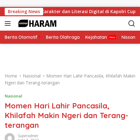
Skip to content
Tekankan Karakter dan Literasi Digital di Kapolri Cup 2026
Breaking News
Berita Otomotif
Berita Olahraga
Kejahatan
Nissan
Home
Nasional
Momen Hari Lahir Pancasila, Khilafah Makin
Ngeri dan Terang-terangan
Nasional
Momen Hari Lahir Pancasila,
Khilafah Makin Ngeri dan Terang-
terangan
Superadmin