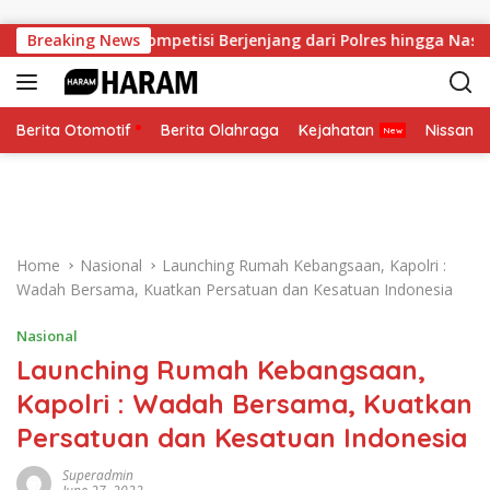
Skip to content
up 2026, Kompetisi Berjenjang dari Polres hingga Nasional
Breaking News
Berita Otomotif
Berita Olahraga
Kejahatan
Nissan
Home
Nasional
Launching Rumah Kebangsaan, Kapolri :
Wadah Bersama, Kuatkan Persatuan dan Kesatuan Indonesia
Nasional
Launching Rumah Kebangsaan,
Kapolri : Wadah Bersama, Kuatkan
Persatuan dan Kesatuan Indonesia
Superadmin