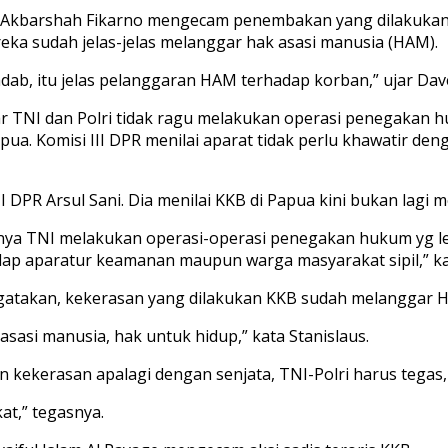
ve Akbarshah Fikarno mengecam penembakan yang dilakukan
reka sudah jelas-jelas melanggar hak asasi manusia (HAM).
iadab, itu jelas pelanggaran HAM terhadap korban,” ujar Dav
gar TNI dan Polri tidak ragu melakukan operasi penegakan 
ua. Komisi III DPR menilai aparat tidak perlu khawatir deng
DPR Arsul Sani. Dia menilai KKB di Papua kini bukan lagi m
nya TNI melakukan operasi-operasi penegakan hukum yg le
adap aparatur keamanan maupun warga masyarakat sipil,” ka
ngatakan, kekerasan yang dilakukan KKB sudah melanggar H
sasi manusia, hak untuk hidup,” kata Stanislaus.
 kekerasan apalagi dengan senjata, TNI-Polri harus tegas,
at,” tegasnya.