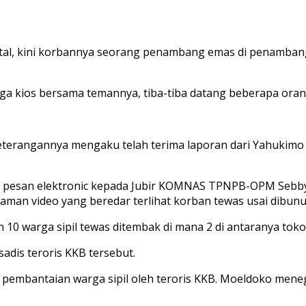
utal, kini korbannya seorang penambang emas di penamban
ga kios bersama temannya, tiba-tiba datang beberapa oran
rangannya mengaku telah terima laporan dari Yahukimo
lui pesan elektronic kepada Jubir KOMNAS TPNPB-OPM Seb
an video yang beredar terlihat korban tewas usai dibunu
10 warga sipil tewas ditembak di mana 2 di antaranya tok
adis teroris KKB tersebut.
 pembantaian warga sipil oleh teroris KKB. Moeldoko men