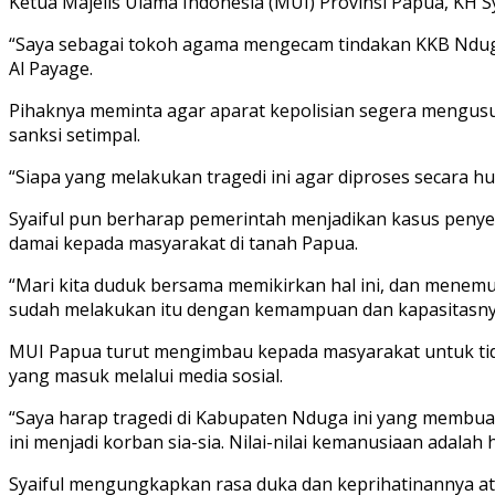
Ketua Majelis Ulama Indonesia (MUI) Provinsi Papua, KH Sy
“Saya sebagai tokoh agama mengecam tindakan KKB Nduga
Al Payage.
Pihaknya meminta agar aparat kepolisian segera mengusu
sanksi setimpal.
“Siapa yang melakukan tragedi ini agar diproses secara h
Syaiful pun berharap pemerintah menjadikan kasus penyer
damai kepada masyarakat di tanah Papua.
“Mari kita duduk bersama memikirkan hal ini, dan menemu
sudah melakukan itu dengan kemampuan dan kapasitasnya,”
MUI Papua turut mengimbau kepada masyarakat untuk tida
yang masuk melalui media sosial.
“Saya harap tragedi di Kabupaten Nduga ini yang membuat
ini menjadi korban sia-sia. Nilai-nilai kemanusiaan adala
Syaiful mengungkapkan rasa duka dan keprihatinannya at