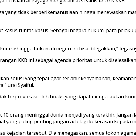
aiful Islam Al Payage mengecam aksi sadis teroris KKB.
 yang tidak berperikemanusiaan hingga menewaskan masyar
t kasus tuntas kasus. Sebagai negara hukum, para pelak
ukum sehingga hukum di negeri ini bisa ditegakkan,” tegasn
angan KKB ini sebagai agenda prioritas untuk diselesaika
kan solusi yang tepat agar terlahir kenyamanan, keamanan
 urai Syaiful.
k terprovokasi oleh hoaks yang dapat mengacaukan kondis
 10 orang meninggal dunia menjadi yang terakhir. Jangan l
h hal yang paling penting jangan ada lagi kekerasan kepada 
as kejadian tersebut. Dia menegaskan, semua tokoh agama