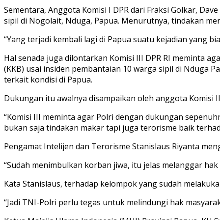
Sementara, Anggota Komisi I DPR dari Fraksi Golkar, Da
sipil di Nogolait, Nduga, Papua. Menurutnya, tindakan me
“Yang terjadi kembali lagi di Papua suatu kejadian yang b
Hal senada juga dilontarkan Komisi III DPR RI meminta a
(KKB) usai insiden pembantaian 10 warga sipil di Nduga Pap
terkait kondisi di Papua.
Dukungan itu awalnya disampaikan oleh anggota Komisi III 
“Komisi III meminta agar Polri dengan dukungan sepenuh
bukan saja tindakan makar tapi juga terorisme baik terh
Pengamat Intelijen dan Terorisme Stanislaus Riyanta me
“Sudah menimbulkan korban jiwa, itu jelas melanggar hak a
Kata Stanislaus, terhadap kelompok yang sudah melakukan
“Jadi TNI-Polri perlu tegas untuk melindungi hak masyarak