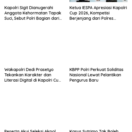
Kapolri Sigit Dianugerahi
Ketua IESPA Apresiasi Kapolri
Anggota Kehormatan Tapak
Cup 2026, Kompetisi
Suci, Sebut Polri Bagian dari
Berjenjang dari Polres
Keluarga Besar
hingga Nasional
Muhammadiyah
Wakapolri Dedi Prasetyo
KBPP Polri Perkuat Soliditas
Tekankan Karakter dan
Nasional Lewat Pelantikan
Literasi Digital di Kapolri Cup
Pengurus Baru
2026
Peserta Akui Seleksi Akpol
Kasus Sutrimo Tak Boleh