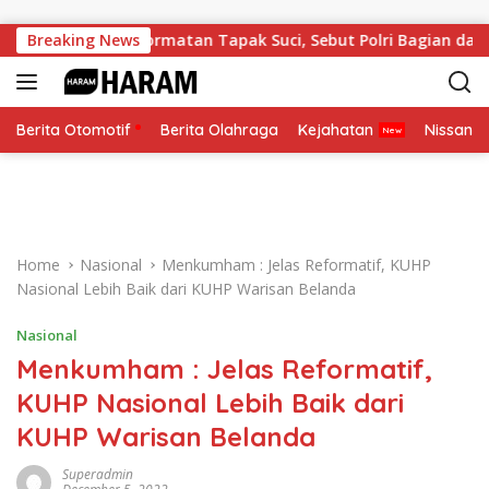
Skip to content
i Anggota Kehormatan Tapak Suci, Sebut Polri Bagian dari Ke
Breaking News
Berita Otomotif
Berita Olahraga
Kejahatan
Nissan
Home
Nasional
Menkumham : Jelas Reformatif, KUHP
Nasional Lebih Baik dari KUHP Warisan Belanda
Nasional
Menkumham : Jelas Reformatif,
KUHP Nasional Lebih Baik dari
KUHP Warisan Belanda
Superadmin