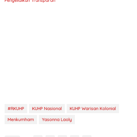
Penyelidikan Transparan
#RKUHP
KUHP Nasional
KUHP Warisan Kolonial
Menkumham
Yasonna Laoly