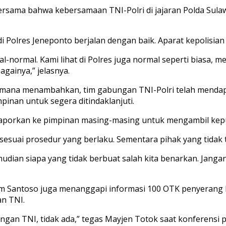
t bersama bahwa kebersamaan TNI-Polri di jajaran Polda Sulaw
i Polres Jeneponto berjalan dengan baik. Aparat kepolisian 
al-normal. Kami lihat di Polres juga normal seperti biasa, m
gainya,” jelasnya.
rmana menambahkan, tim gabungan TNI-Polri telah mendap
inan untuk segera ditindaklanjuti.
i laporkan ke pimpinan masing-masing untuk mengambil keput
sesuai prosedur yang berlaku. Sementara pihak yang tidak 
mudian siapa yang tidak berbuat salah kita benarkan. Jang
Santoso juga menanggapi informasi 100 OTK penyerang Pol
an TNI.
 dengan TNI, tidak ada,” tegas Mayjen Totok saat konferen