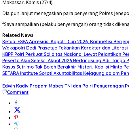
Makassar, Kamis (27/4).
Dia pun lanjut menegaskan para penyerang Polres Jenepon
“Saya sampaikan (pelaku penyerangan) orang tidak dikenal
Related News
Ketua IESPA Apresiasi Kapolri Cup 2026, Kompetisi Berjen
Wakapolri Dedi Prasetyo Tekankan Karakter dan Literasi D
KBPP Polri Perkuat Soliditas Nasional Lewat Pelantikan P
Peserta Akui Seleksi Akpol 2026 Berlangsung Adil Tanpa
Kasus Sutrimo Tak Boleh Berakhir Misteri, Koalisi Minta 
SETARA Institute Soroti Akuntabilitas Kejagung dalam P
Edwin
Kadiv Propam
Mabes TNI dan Polri Penyerangan P
Comment