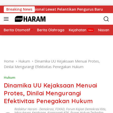
Skip to content
 Soliditas Nasional Lewat Pelantikan Pengurus Baru
Breaking News
Pes
Berita Otomotif
Berita Olahraga
Kejahatan
Nissan
Home
Hukum
Dinamika UU Kejaksaan Menuai Protes,
Dinilai Mengurangi Efektivitas Penegakan Hukum
Hukum
Dinamika UU Kejaksaan Menuai
Protes, Dinilai Mengurangi
Efektivitas Penegakan Hukum
Redaktur Haram
-
Demokrasi
,
FOKAD
,
Forum Kajian Demokrasi Kita
,
Jaksa Agung
,
Kejaksaan
,
Komisionek KPK
,
Proses Hukum Terhadap