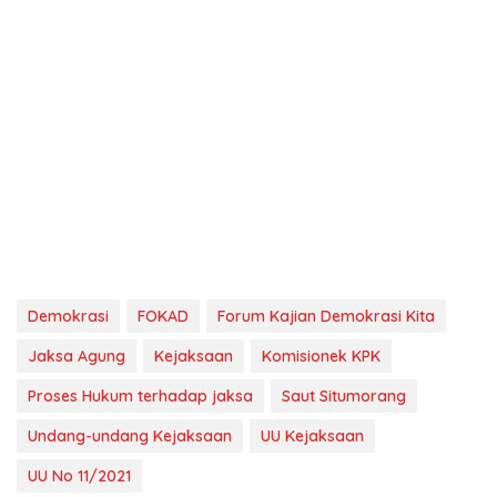
Demokrasi
FOKAD
Forum Kajian Demokrasi Kita
Jaksa Agung
Kejaksaan
Komisionek KPK
Proses Hukum terhadap jaksa
Saut Situmorang
Undang-undang Kejaksaan
UU Kejaksaan
UU No 11/2021