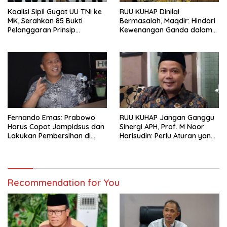
Koalisi Sipil Gugat UU TNI ke
RUU KUHAP Dinilai
MK, Serahkan 85 Bukti
Bermasalah, Maqdir: Hindari
Pelanggaran Prinsip
Kewenangan Ganda dalam
Reformasi Militer
Penyidikan
Fernando Emas: Prabowo
RUU KUHAP Jangan Ganggu
Harus Copot Jampidsus dan
Sinergi APH, Prof. M Noor
Lakukan Pembersihan di
Harisudin: Perlu Aturan yang
Lingkungan Kejaksaan!
Seimbang
Recommendation for You