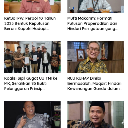
Ketua IPW: Perpol 10 Tahun
Mufti Makarim: Hormati
2025 Bentuk Keputusan
Putusan Praperadilan dan
Berani Kapolri Hadapi
Hindari Pernyataan yang
Kompleksitas Situasi VUCA
Memperkeruh Kasus
Delpedro dkk
Koalisi Sipil Gugat UU TNI ke
RUU KUHAP Dinilai
MK, Serahkan 85 Bukti
Bermasalah, Maqdir: Hindari
Pelanggaran Prinsip
Kewenangan Ganda dalam
Reformasi Militer
Penyidikan