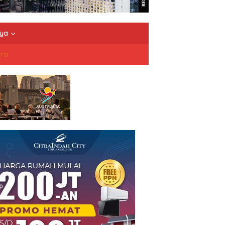
nya
dra