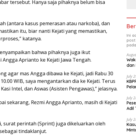
ar tersebut. Hanya saja pihaknya belum bisa
 lah (antara kasus pemerasan atau narkoba), dan
Ber
stikan itu, biar nanti Kejati yang memastikan,
Ini 
rproses,” katanya.
post
pada
 menyampaikan bahwa pihaknya juga ikut
Augus
Angga Aprianto ke Kejati Jawa Tengah.
Waka
dan 
ng agar mas Angga dibawa ke Kejati, jadi Rabu 30
July 
10.00 WIB, saya mengantarkan dia ke Kejati. Terus
KBPP
Pela
asi Intel, dan Aswas (Asisten Pengawas),” jelasnya.
July 
ai sekarang, Rezmi Angga Aprianto, masih di Kejati
Pese
Adil
July 
, surat perintah (Sprint) juga dikeluarkan oleh
Kasu
Mint
sebagai tindaklanjut.