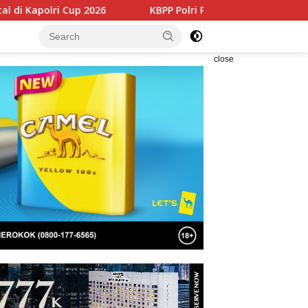
KBPP Polri Perkuat Soliditas Nasional Lewat Pelantika
close