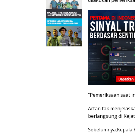
dilakukan pemeriksa
“Pemeriksaan saat in
Arfan tak menjelaska
berlangsung di Kejat
Sebelumnya,Kepala K