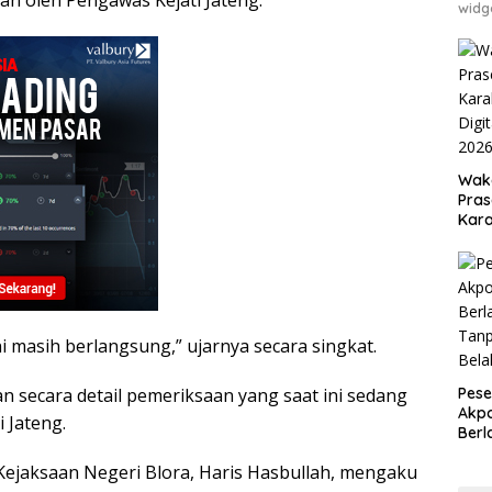
an oleh Pengawas Kejati Jateng.
widg
Waka
Pras
Kara
Digi
202
i masih berlangsung,” ujarnya secara singkat.
Pese
n secara detail pemeriksaan yang saat ini sedang
Akpo
i Jateng.
Berl
Tan
ejaksaan Negeri Blora, Haris Hasbullah, mengaku
Bel