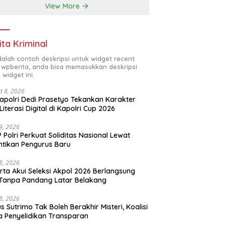
View More
ita Kriminal
adalah contoh deskripsi untuk widget recent
 wpberita, anda bisa memasukkan deskripsi
 widget ini.
t 8, 2026
polri Dedi Prasetyo Tekankan Karakter
Literasi Digital di Kapolri Cup 2026
29, 2026
 Polri Perkuat Soliditas Nasional Lewat
ntikan Pengurus Baru
28, 2026
rta Akui Seleksi Akpol 2026 Berlangsung
 Tanpa Pandang Latar Belakang
28, 2026
s Sutrimo Tak Boleh Berakhir Misteri, Koalisi
a Penyelidikan Transparan