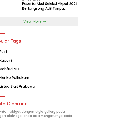
Peserta Akui Seleksi Akpol 2026
Berlangsung Adil Tanpa
Pandang Latar Belakang
View More
ular Tags
Polri
Kapolri
Mahfud MD
Menko Polhukam
Listyo Sigit Prabowo
ita Olahraga
contoh widget dengan style gallery pada
gori olahraga, anda bisa mengaturnya pada