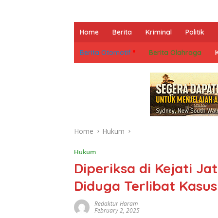
Home
Berita
Kriminal
Politik
Berita Otomotif
Berita Olahraga
Home
Hukum
Hukum
Diperiksa di Kejati J
Diduga Terlibat Kas
Redaktur Haram
February 2, 2025