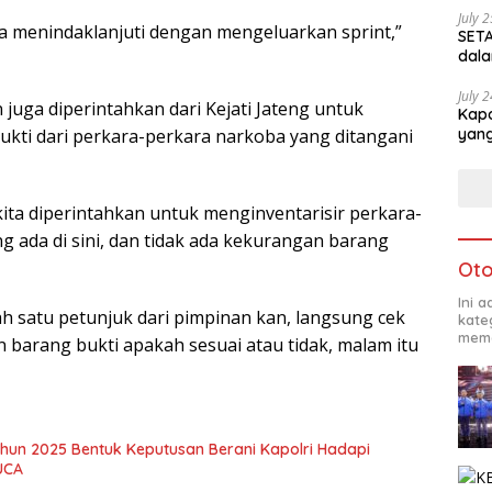
July 
a menindaklanjuti dengan mengeluarkan sprint,”
SETA
dala
July 
juga diperintahkan dari Kejati Jateng untuk
Kapo
yang
kti dari perkara-perkara narkoba yang ditangani
 kita diperintahkan untuk menginventarisir perkara-
g ada di sini, dan tidak ada kekurangan barang
Oto
Ini 
ah satu petunjuk dari pimpinan kan, langsung cek
kate
mema
arang bukti apakah sesuai atau tidak, malam itu
ahun 2025 Bentuk Keputusan Berani Kapolri Hadapi
UCA