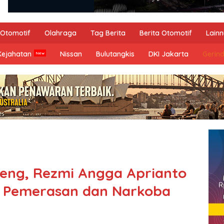
Otomotif
Olahraga
Tag Berita
Berita Otomotif
Lain
Kejahatan
Nissan
Bulutangkis
DKI Jakarta
Gerin
ateng, Rezmi Angga Aprianto
us Pemerasan dan Narkoba