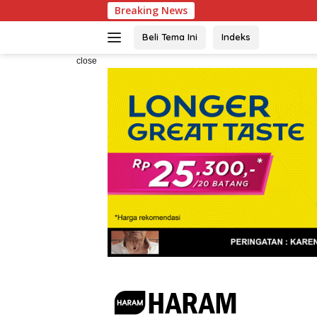
Skip
Breaking News
Wakapolri Dedi Pras
to
content
Beli Tema Ini
Indeks
close