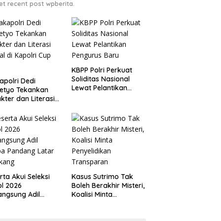
et recent post wpberita.
KBPP Polri Perkuat
Soliditas Nasional
polri Dedi
Lewat Pelantikan
etyo Tekankan
Pengurus Baru
kter dan Literasi
tal di Kapolri Cup
6
rta Akui Seleksi
Kasus Sutrimo Tak
l 2026
Boleh Berakhir Misteri,
angsung Adil
Koalisi Minta
pa Pandang Latar
Penyelidikan
akang
Transparan