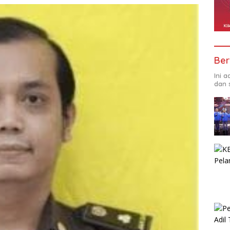
Ber
Ini 
dan 