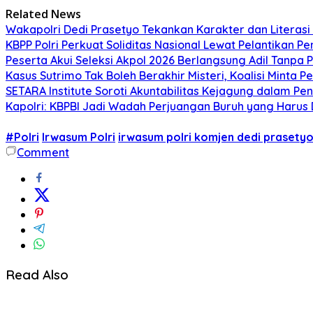
Related News
Wakapolri Dedi Prasetyo Tekankan Karakter dan Literasi D
KBPP Polri Perkuat Soliditas Nasional Lewat Pelantikan P
Peserta Akui Seleksi Akpol 2026 Berlangsung Adil Tanpa
Kasus Sutrimo Tak Boleh Berakhir Misteri, Koalisi Minta 
SETARA Institute Soroti Akuntabilitas Kejagung dalam P
Kapolri: KBPBI Jadi Wadah Perjuangan Buruh yang Harus 
#Polri
Irwasum Polri
irwasum polri komjen dedi prasety
Comment
Read Also