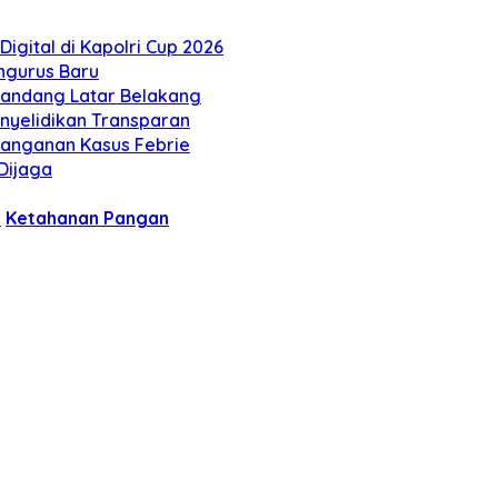
igital di Kapolri Cup 2026
engurus Baru
 Pandang Latar Belakang
Penyelidikan Transparan
enanganan Kasus Febrie
Dijaga
o
Ketahanan Pangan