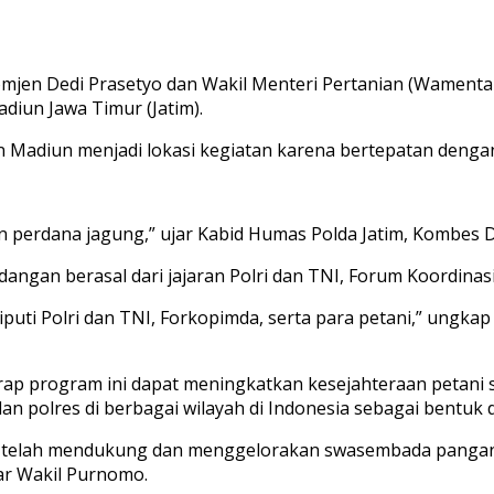
omjen Dedi Prasetyo dan Wakil Menteri Pertanian (Wament
diun Jawa Timur (Jatim).
 Madiun menjadi lokasi kegiatan karena bertepatan dengan
 perdana jagung,” ujar Kabid Humas Polda Jatim, Kombes Di
ndangan berasal dari jajaran Polri dan TNI, Forum Koordinas
puti Polri dan TNI, Forkopimda, serta para petani,” ungkap
rap program ini dapat meningkatkan kesejahteraan petani
 dan polres di berbagai wilayah di Indonesia sebagai bentu
ng telah mendukung dan menggelorakan swasembada pangan
ar Wakil Purnomo.