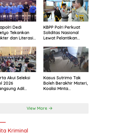
polri Dedi
KBPP Polri Perkuat
etyo Tekankan
Soliditas Nasional
kter dan Literasi
Lewat Pelantikan
tal di Kapolri Cup
Pengurus Baru
6
rta Akui Seleksi
Kasus Sutrimo Tak
l 2026
Boleh Berakhir Misteri,
angsung Adil
Koalisi Minta
pa Pandang Latar
Penyelidikan
akang
Transparan
View More
ita Kriminal