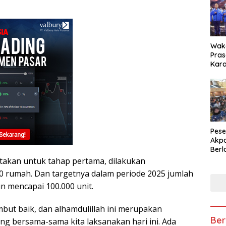
Waka
Pras
Kara
Digi
202
Pese
Akpo
Berl
Tan
atakan untuk tahap pertama, dilakukan
Bel
 rumah. Dan targetnya dalam periode 2025 jumlah
 mencapai 100.000 unit.
mbut baik, dan alhamdulillah ini merupakan
Ber
g bersama-sama kita laksanakan hari ini. Ada