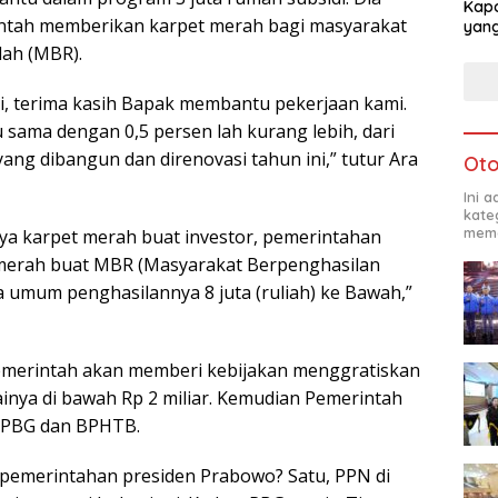
Kapo
tah memberikan karpet merah bagi masyarakat
yang
dah (MBR).
i, terima kasih Bapak membantu pekerjaan kami.
u sama dengan 0,5 persen lah kurang lebih, dari
yang dibangun dan direnovasi tahun ini,” tutur Ara
Oto
Ini 
kate
mema
nya karpet merah buat investor, pemerintahan
 merah buat MBR (Masyarakat Berpenghasilan
a umum penghasilannya 8 juta (ruliah) ke Bawah,”
merintah akan memberi kebijakan menggratiskan
inya di bawah Rp 2 miliar. Kemudian Pemerintah
 PBG dan BPHTB.
 pemerintahan presiden Prabowo? Satu, PPN di