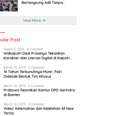
Berlangsung Adil Tanpa
Pandang Latar Belakang
View More
ular Post
August 8, 2026
0 Comment
Wakapolri Dedi Prasetyo Tekankan
Karakter dan Literasi Digital di Kapolri
Cup 2026
March 16, 2019
0 Comment
14 Tahun Terbunuhnya Munir, Polri
Didesak Bentuk Tim Khusus
March 16, 2019
0 Comment
Prabowo Resmikan Kantor DPD Gerindra
di Banten
March 16, 2019
0 Comment
Video: Kelemahan dan Kelebihan All New
Terios