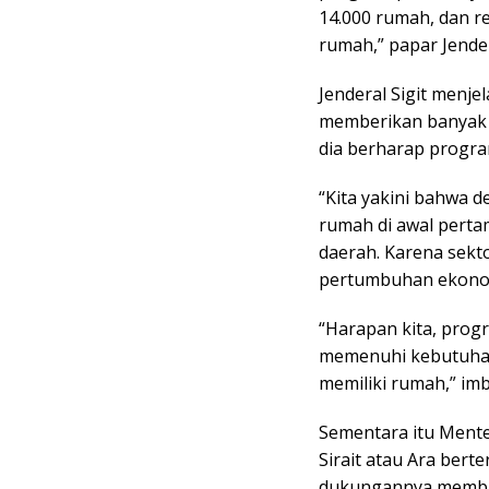
14.000 rumah, dan 
rumah,” papar Jendera
Jenderal Sigit men
memberikan banyak 
dia berharap progra
“Kita yakini bahwa
rumah di awal pert
daerah. Karena sekto
pertumbuhan ekonomi
“Harapan kita, progr
memenuhi kebutuhan
memiliki rumah,” imb
Sementara itu Ment
Sirait atau Ara berte
dukungannya memban