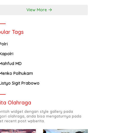
View More
ular Tags
Polri
Kapolri
Mahfud MD
Menko Polhukam
Listyo Sigit Prabowo
ita Olahraga
contoh widget dengan style gallery pada
gori olahraga, anda bisa mengaturnya pada
et recent post wpberita.