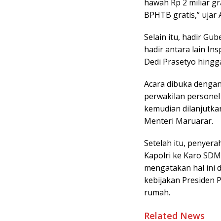
hawah Rp 2 miliar gra
BPHTB gratis,” ujar 
Selain itu, hadir Gub
hadir antara lain I
Dedi Prasetyo hingg
Acara dibuka dengan 
perwakilan personel
kemudian dilanjutka
Menteri Maruarar.
Setelah itu, penyera
Kapolri ke Karo SDM
mengatakan hal ini
kebijakan Presiden 
rumah.
Related News