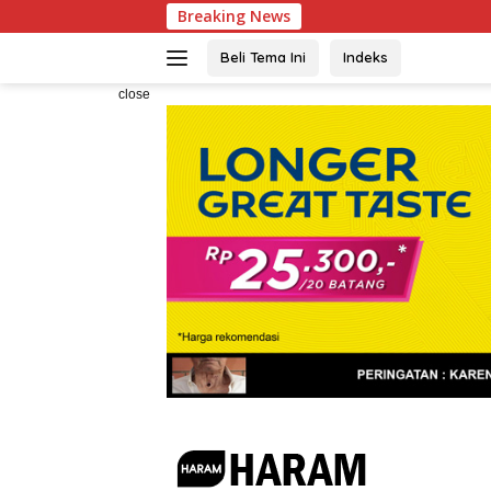
Skip
Breaking News
Wakapolri Dedi
to
content
Beli Tema Ini
Indeks
close