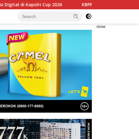
p 2026
KBPP Polri Perkuat Soliditas Nasional Lewat Pela
close