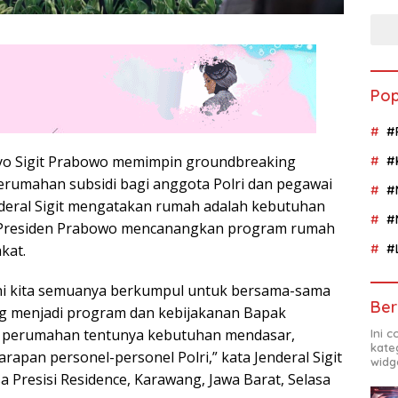
Pop
#
styo Sigit Prabowo memimpin groundbreaking
#
rumahan subsidi bagi anggota Polri dan pegawai
#
Jenderal Sigit mengatakan rumah adalah kebutuhan
#
 Presiden Prabowo mencanangkan program rumah
kat.
#
 ini kita semuanya berkumpul untuk bersama-sama
Ber
 menjadi program dan kebijakanan Bapak
isi perumahan tentunya kebutuhan mendasar,
Ini 
kate
arapan personel-personel Polri,” kata Jenderal Sigit
widg
asa Presisi Residence, Karawang, Jawa Barat, Selasa