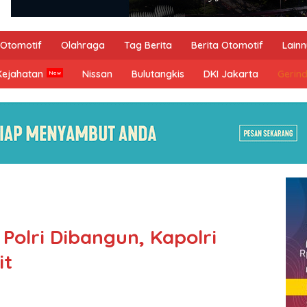
Otomotif
Olahraga
Tag Berita
Berita Otomotif
Lain
Kejahatan
Nissan
Bulutangkis
DKI Jakarta
Gerin
Polri Dibangun, Kapolri
it