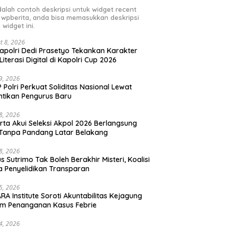
adalah contoh deskripsi untuk widget recent
 wpberita, anda bisa memasukkan deskripsi
 widget ini.
t 8, 2026
polri Dedi Prasetyo Tekankan Karakter
Literasi Digital di Kapolri Cup 2026
29, 2026
 Polri Perkuat Soliditas Nasional Lewat
ntikan Pengurus Baru
28, 2026
rta Akui Seleksi Akpol 2026 Berlangsung
 Tanpa Pandang Latar Belakang
28, 2026
s Sutrimo Tak Boleh Berakhir Misteri, Koalisi
a Penyelidikan Transparan
25, 2026
RA Institute Soroti Akuntabilitas Kejagung
m Penanganan Kasus Febrie
24, 2026