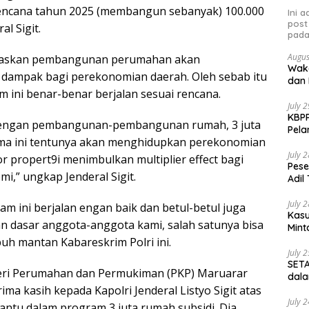
rencana tahun 2025 (membangun sebanyak) 100.000
Ini 
post
l Sigit.
pada
Augus
jelaskan pembangunan perumahan akan
Waka
dampak bagi perekonomian daerah. Oleh sebab itu
dan 
m ini benar-benar berjalan sesuai rencana.
July 
KBPP
 dengan pembangunan-pembangunan rumah, 3 juta
Pela
ama ini tentunya akan menghidupkan perekonomian
July 
r propert9i menimbulkan multiplier effect bagi
Pese
,” ungkap Jenderal Sigit.
Adil
July 
am ini berjalan engan baik dan betul-betul juga
Kasu
 dasar anggota-anggota kami, salah satunya bisa
Mint
uh mantan Kabareskrim Polri ini.
July 
SETA
eri Perumahan dan Permukiman (PKP) Maruarar
dala
rima kasih kepada Kapolri Jenderal Listyo Sigit atas
July 
tu dalam program 3 juta rumah subsidi. Dia