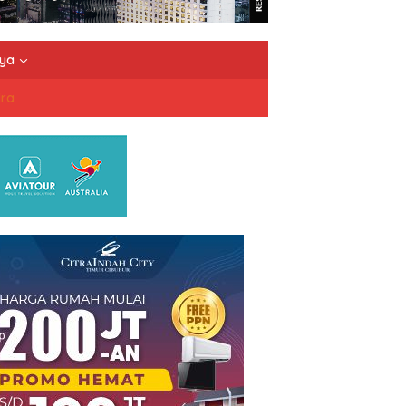
nya
dra