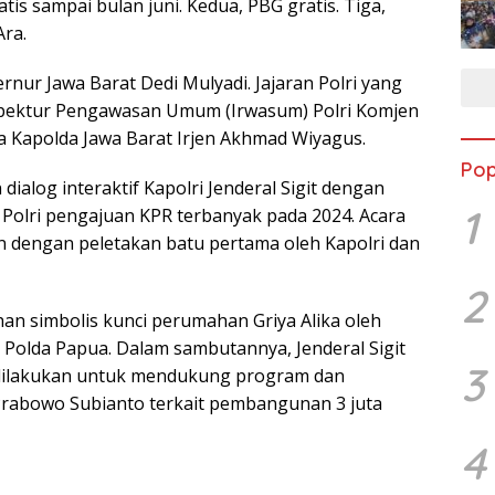
tis sampai bulan juni. Kedua, PBG gratis. Tiga,
Ara.
ernur Jawa Barat Dedi Mulyadi. Jajaran Polri yang
nspektur Pengawasan Umum (Irwasum) Polri Komjen
a Kapolda Jawa Barat Irjen Akhmad Wiyagus.
Pop
dialog interaktif Kapolri Jenderal Sigit dengan
1
 Polri pengajuan KPR terbanyak pada 2024. Acara
n dengan peletakan batu pertama oleh Kapolri dan
2
han simbolis kunci perumahan Griya Alika oleh
 Polda Papua. Dalam sambutannya, Jenderal Sigit
3
 dilakukan untuk mendukung program dan
Prabowo Subianto terkait pembangunan 3 juta
4