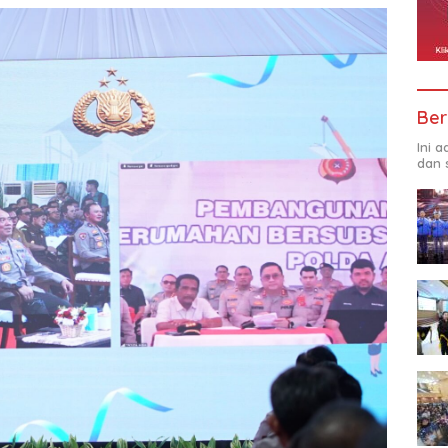
Ber
Ini 
dan 