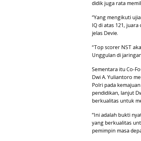
didik juga rata memili
“Yang mengikuti ujia
IQ di atas 121, juar
jelas Devie.
“Top scorer NST aka
Unggulan di jaringa
Sementara itu Co-Fo
Dwi A. Yuliantoro m
Polri pada kemajuan 
pendidikan, lanjut D
berkualitas untuk m
“Ini adalah bukti ny
yang berkualitas un
pemimpin masa depan