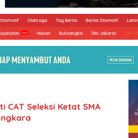
Otomotif
Olahraga
Tag Berita
Berita Otomotif
Lain
Kejahatan
Nissan
Bulutangkis
DKI Jakarta
Gerin
uti CAT Seleksi Ketat SMA
angkara