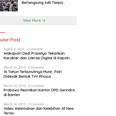
Berlangsung Adil Tanpa
Pandang Latar Belakang
View More
ular Post
August 8, 2026
0 Comment
Wakapolri Dedi Prasetyo Tekankan
Karakter dan Literasi Digital di Kapolri
Cup 2026
March 16, 2019
0 Comment
14 Tahun Terbunuhnya Munir, Polri
Didesak Bentuk Tim Khusus
March 16, 2019
0 Comment
Prabowo Resmikan Kantor DPD Gerindra
di Banten
March 16, 2019
0 Comment
Video: Kelemahan dan Kelebihan All New
Terios