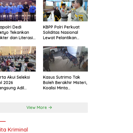
polri Dedi
KBPP Polri Perkuat
etyo Tekankan
Soliditas Nasional
kter dan Literasi
Lewat Pelantikan
tal di Kapolri Cup
Pengurus Baru
6
rta Akui Seleksi
Kasus Sutrimo Tak
l 2026
Boleh Berakhir Misteri,
angsung Adil
Koalisi Minta
pa Pandang Latar
Penyelidikan
akang
Transparan
View More
ita Kriminal