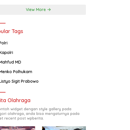
View More
ular Tags
Polri
Kapolri
Mahfud MD
Menko Polhukam
Listyo Sigit Prabowo
ita Olahraga
contoh widget dengan style gallery pada
gori olahraga, anda bisa mengaturnya pada
et recent post wpberita.