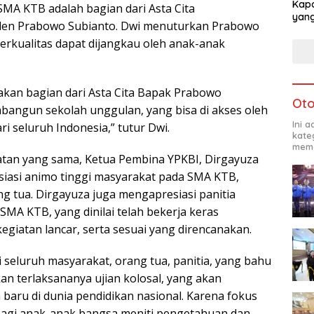
Kapo
A KTB adalah bagian dari Asta Cita
yang
den Prabowo Subianto. Dwi menuturkan Prabowo
berkualitas dapat dijangkau oleh anak-anak
kan bagian dari Asta Cita Bapak Prabowo
Oto
angun sekolah unggulan, yang bisa di akses oleh
Ini 
ri seluruh Indonesia,” tutur Dwi.
kate
mema
tan yang sama, Ketua Pembina YPKBI, Dirgayuza
iasi animo tinggi masyarakat pada SMA KTB,
g tua. Dirgayuza juga mengapresiasi panitia
 SMA KTB, yang dinilai telah bekerja keras
giatan lancar, serta sesuai yang direncanakan.
 seluruh masyarakat, orang tua, panitia, yang bahu
 terlaksananya ujian kolosal, yang akan
baru di dunia pendidikan nasional. Karena fokus
agi anak-anak bangsa meniti pengetahuan dan