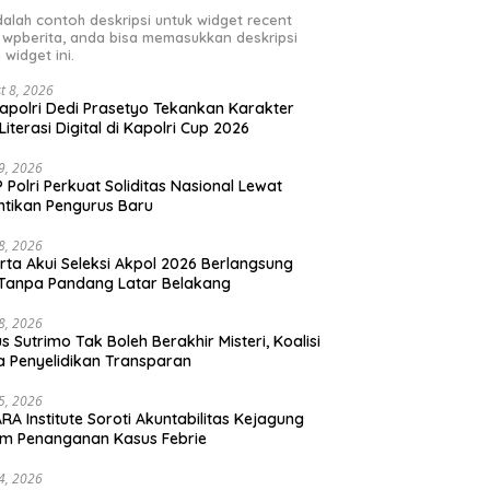
adalah contoh deskripsi untuk widget recent
 wpberita, anda bisa memasukkan deskripsi
 widget ini.
t 8, 2026
polri Dedi Prasetyo Tekankan Karakter
Literasi Digital di Kapolri Cup 2026
29, 2026
 Polri Perkuat Soliditas Nasional Lewat
ntikan Pengurus Baru
28, 2026
rta Akui Seleksi Akpol 2026 Berlangsung
 Tanpa Pandang Latar Belakang
28, 2026
s Sutrimo Tak Boleh Berakhir Misteri, Koalisi
a Penyelidikan Transparan
25, 2026
RA Institute Soroti Akuntabilitas Kejagung
m Penanganan Kasus Febrie
24, 2026