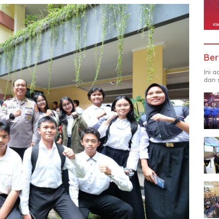
Ber
Ini 
dan 