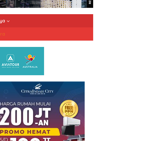
nya
dra