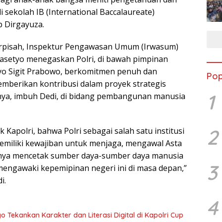
 sekolah IB (International Baccalaureate)
p Dirgayuza.
rpisah, Inspektur Pengawasan Umum (Irwasum)
rasetyo menegaskan Polri, di bawah pimpinan
styo Sigit Prabowo, berkomitmen penuh dan
Pop
mberikan kontribusi dalam proyek strategis
1
unya, imbuh Dedi, di bidang pembangunan manusia
2
 Kapolri, bahwa Polri sebagai salah satu institusi
emiliki kewajiban untuk menjaga, mengawal Asta
nnya mencetak sumber daya-sumber daya manusia
3
engawaki kepemipinan negeri ini di masa depan,”
i.
4
o Tekankan Karakter dan Literasi Digital di Kapolri Cup