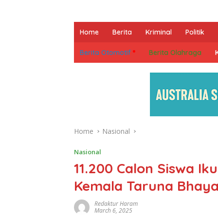
Home
Berita
Kriminal
Politik
Berita Otomotif
Berita Olahraga
Home
Nasional
Nasional
11.200 Calon Siswa Ik
Kemala Taruna Bhay
Redaktur Haram
March 6, 2025