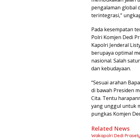
pengalaman global di
terintegrasi,” ungka
Pada kesempatan te
Polri Komjen Dedi P
Kapolri Jenderal Li
berupaya optimal me
nasional. Salah sat
dan kebudayaan.
“Sesuai arahan Bapak
di bawah Presiden m
Cita. Tentu harapa
yang unggul untuk m
pungkas Komjen Ded
Related News
Wakapolri Dedi Prasety