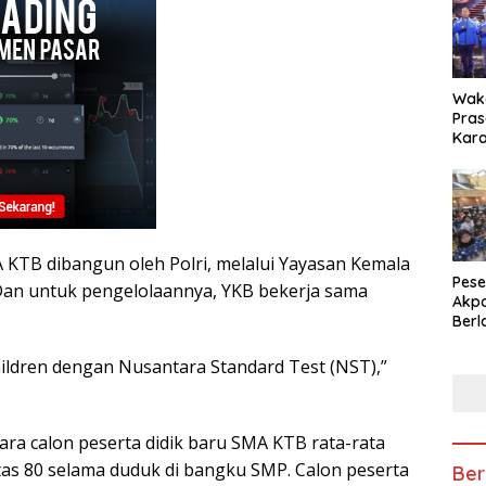
Waka
Pras
Kara
Digi
202
 KTB dibangun oleh Polri, melalui Yayasan Kemala
Pese
Dan untuk pengelolaannya, YKB bekerja sama
Akpo
Berl
Tan
Bel
 children dengan Nusantara Standard Test (NST),”
ra calon peserta didik baru SMA KTB rata-rata
atas 80 selama duduk di bangku SMP. Calon peserta
Ber