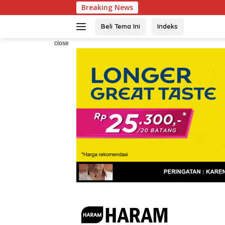
Skip
Breaking News
Wakapolri Dedi
to
content
Beli Tema Ini
Indeks
close