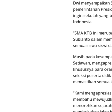
Dwi menyampaikan SM
pemerintahan Presi
ingin sekolah yang 
Indonesia.
“SMA KTB ini merupa
Subianto dalam memb
semua siswa-siswi da
Masih pada kesempa
Setiawan, mengapres
khususnya para oran
seleksi peserta didik
memastikan semua ke
“Kami mengapresiasi
membahu mewujudkan
menorehkan sejarah 
membukakan jalan b