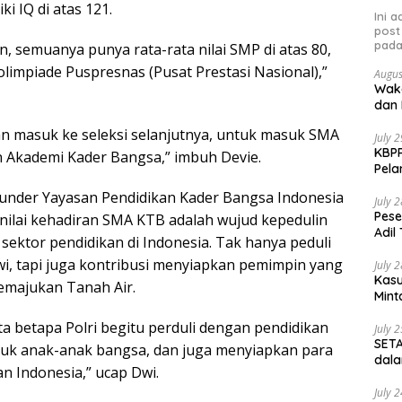
ki IQ di atas 121.
Ini 
post
pada
n, semuanya punya rata-rata nilai SMP di atas 80,
a olimpiade Puspresnas (Pusat Prestasi Nasional),”
Augus
Waka
dan 
n masuk ke seleksi selanjutnya, untuk masuk SMA
July 
KBPP
n Akademi Kader Bangsa,” imbuh Devie.
Pela
under Yayasan Pendidikan Kader Bangsa Indonesia
July 
Pese
enilai kehadiran SMA KTB adalah wujud kepedulin
Adil
sektor pendidikan di Indonesia. Tak hanya peduli
wi, tapi juga kontribusi menyiapkan pemimpin yang
July 
Kasu
emajukan Tanah Air.
Mint
ata betapa Polri begitu perduli dengan pendidikan
July 
SETA
tuk anak-anak bangsa, dan juga menyiapkan para
dala
 Indonesia,” ucap Dwi.
July 