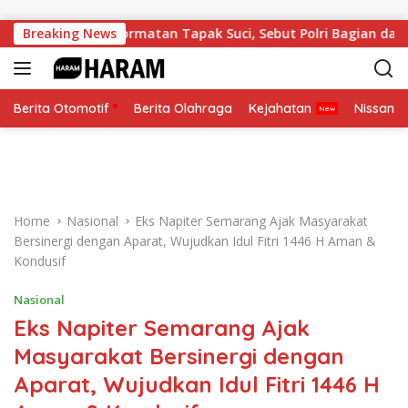
Skip to content
i Anggota Kehormatan Tapak Suci, Sebut Polri Bagian dari Ke
Breaking News
Berita Otomotif
Berita Olahraga
Kejahatan
Nissan
Home
Nasional
Eks Napiter Semarang Ajak Masyarakat
Bersinergi dengan Aparat, Wujudkan Idul Fitri 1446 H Aman &
Kondusif
Nasional
Eks Napiter Semarang Ajak
Masyarakat Bersinergi dengan
Aparat, Wujudkan Idul Fitri 1446 H