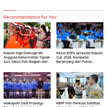
Recommendation for You
Kapolri Sigit Dianugerahi
Ketua IESPA Apresiasi Kapolri
Anggota Kehormatan Tapak
Cup 2026, Kompetisi
Suci, Sebut Polri Bagian dari
Berjenjang dari Polres
Keluarga Besar
hingga Nasional
Muhammadiyah
Wakapolri Dedi Prasetyo
KBPP Polri Perkuat Soliditas