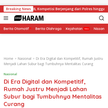
Skip to content
lri Cup 2026, Kompetisi Berjenjang dari Polres hingga Nasional
Breaking News
Berita Otomotif
Berita Olahraga
Kejahatan
Nissan
Home
Nasional
Di Era Digital dan Kompetitif, Rumah Justru
Menjadi Lahan Subur bagi Tumbuhnya Mentalitas Curang
Nasional
Di Era Digital dan Kompetitif,
Rumah Justru Menjadi Lahan
Subur bagi Tumbuhnya Mentalitas
Curang