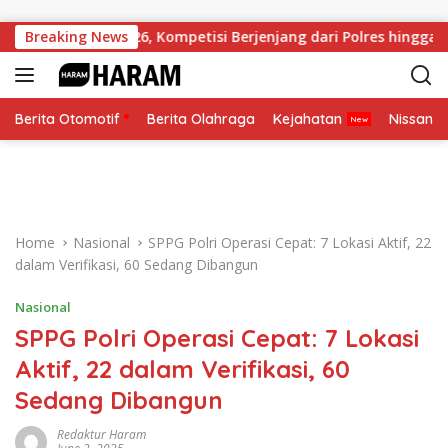
Skip to content
olri Cup 2026, Kompetisi Berjenjang dari Polres hingga Nasional
Breaking News
Berita Otomotif
Berita Olahraga
Kejahatan
Nissan
Home
Nasional
SPPG Polri Operasi Cepat: 7 Lokasi Aktif, 22
dalam Verifikasi, 60 Sedang Dibangun
Nasional
SPPG Polri Operasi Cepat: 7 Lokasi
Aktif, 22 dalam Verifikasi, 60
Sedang Dibangun
Redaktur Haram