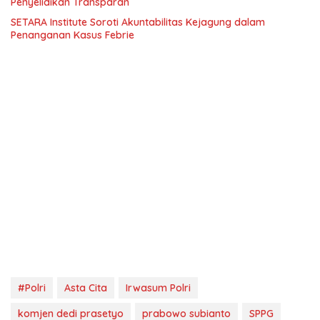
Penyelidikan Transparan
SETARA Institute Soroti Akuntabilitas Kejagung dalam
Penanganan Kasus Febrie
#Polri
Asta Cita
Irwasum Polri
komjen dedi prasetyo
prabowo subianto
SPPG