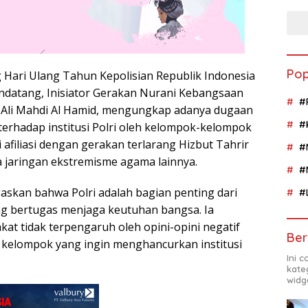
Pop
 Hari Ulang Tahun Kepolisian Republik Indonesia
mendatang, Inisiator Gerakan Nurani Kebangsaan
#
 Ali Mahdi Al Hamid, mengungkap adanya dugaan
#
rhadap institusi Polri oleh kelompok-kelompok
i afiliasi dengan gerakan terlarang Hizbut Tahrir
#
a jaringan ekstremisme agama lainnya.
#
skan bahwa Polri adalah bagian penting dari
#
ng bertugas menjaga keutuhan bangsa. Ia
t tidak terpengaruh oleh opini-opini negatif
Ber
h kelompok yang ingin menghancurkan institusi
Ini 
kate
widg