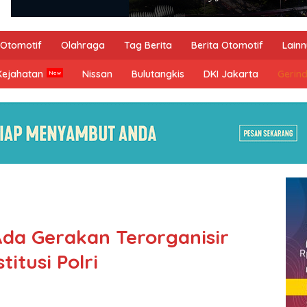
Otomotif
Olahraga
Tag Berita
Berita Otomotif
Lain
Kejahatan
Nissan
Bulutangkis
DKI Jakarta
Gerin
da Gerakan Terorganisir
itusi Polri