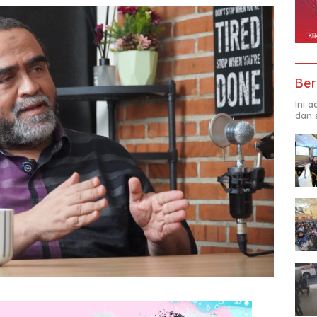
Ber
Ini 
dan 