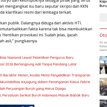
Suryo dan kelompoknya sebagai pihak yang terus
Kapo
Buru
n mengangkat isu baru seputar skripsi dan KKN
da klarifikasi resmi dari lembaga terkait.
kan publik. Dalangnya diduga dari aktivis HTI.
mutarbalikkan fakta karena tak bisa membuktikan
Hentikan provokasi ini. Sudah jelas, ijazah
Oto
ah asli,” pungkasnya.
Ini 
kate
mema
iditas Nasional Lewat Pelantikan Pengurus Baru
kpol 2026 Berlangsung Adil Tanpa Pandang Latar
 Berakhir Misteri, Koalisi Minta Penyelidikan Transparan
i Akuntabilitas Kejagung dalam Penanganan Kasus Febrie
adah Perjuangan Buruh yang Harus Dijaga
, Persatuan Serikat Buruh Indonesia Masuki Babak Baru