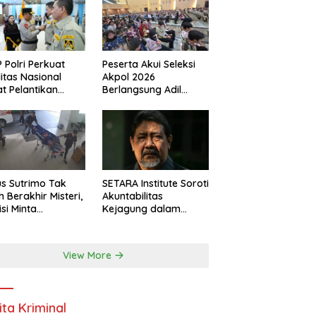
 Polri Perkuat
Peserta Akui Seleksi
ditas Nasional
Akpol 2026
t Pelantikan
Berlangsung Adil
urus Baru
Tanpa Pandang Latar
Belakang
s Sutrimo Tak
SETARA Institute Soroti
h Berakhir Misteri,
Akuntabilitas
isi Minta
Kejagung dalam
elidikan
Penanganan Kasus
nsparan
Febrie
View More
ita Kriminal