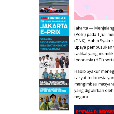
Jakarta — Menjelang
(Polri) pada 1 Juli 
(GNK), Habib Syakur
upaya pembusukan te
radikal yang memilik
Indonesia (HTI) sert
Habib Syakur menega
rakyat Indonesia ya
mengimbau masyaraka
yang digulirkan ole
negara.