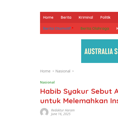
Home
Berita
Kriminal
Politik
Berita Otomotif
Berita Olahraga
Home
Nasional
Nasional
Habib Syakur Sebut A
untuk Melemahkan Inst
Redaktur Haram
June 16, 2025