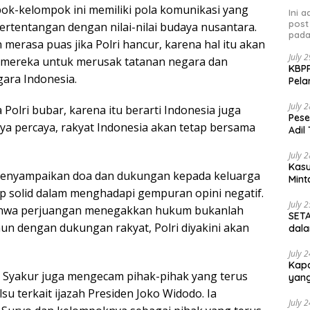
k-kelompok ini memiliki pola komunikasi yang
Ini 
post
ertentangan dengan nilai-nilai budaya nusantara.
pada
merasa puas jika Polri hancur, karena hal itu akan
July 
 mereka untuk merusak tatanan negara dan
KBPP
ara Indonesia.
Pela
July 
 Polri bubar, karena itu berarti Indonesia juga
Pese
aya percaya, rakyat Indonesia akan tetap bersama
Adil
July 
Kasu
menyampaikan doa dan dukungan kepada keluarga
Mint
ap solid dalam menghadapi gempuran opini negatif.
July 
ahwa perjuangan menegakkan hukum bukanlah
SETA
n dengan dukungan rakyat, Polri diyakini akan
dala
July 
Kapo
b Syakur juga mengecam pihak-pihak yang terus
yang
su terkait ijazah Presiden Joko Widodo. Ia
July 