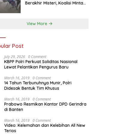
Berakhir Misteri, Koalisi Minta
Penyelidikan Transparan
View More
ular Post
July 29, 2026
0 Comment
KBPP Polri Perkuat Soliditas Nasional
Lewat Pelantikan Pengurus Baru
March 16, 2019
0 Comment
14 Tahun Terbunuhnya Munir, Polri
Didesak Bentuk Tim Khusus
March 16, 2019
0 Comment
Prabowo Resmikan Kantor DPD Gerindra
di Banten
March 16, 2019
0 Comment
Video: Kelemahan dan Kelebihan All New
Terios