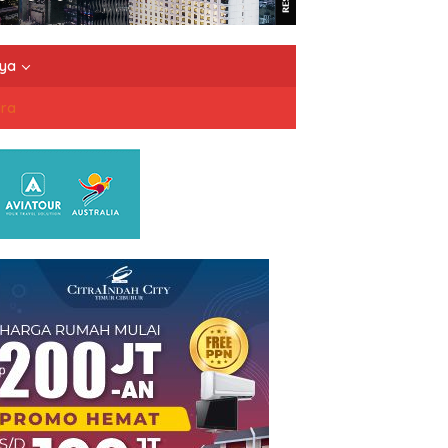
nya
dra