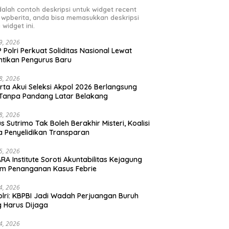
adalah contoh deskripsi untuk widget recent
 wpberita, anda bisa memasukkan deskripsi
 widget ini.
29, 2026
 Polri Perkuat Soliditas Nasional Lewat
ntikan Pengurus Baru
28, 2026
rta Akui Seleksi Akpol 2026 Berlangsung
 Tanpa Pandang Latar Belakang
28, 2026
s Sutrimo Tak Boleh Berakhir Misteri, Koalisi
a Penyelidikan Transparan
25, 2026
RA Institute Soroti Akuntabilitas Kejagung
m Penanganan Kasus Febrie
24, 2026
lri: KBPBI Jadi Wadah Perjuangan Buruh
 Harus Dijaga
24, 2026