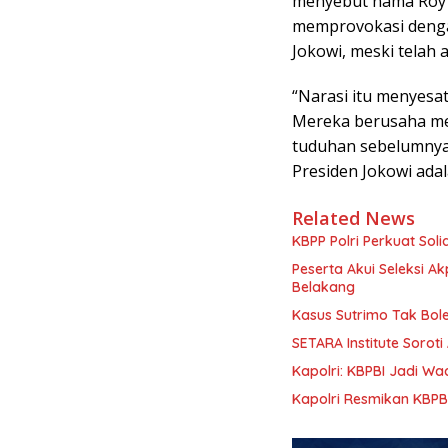
menyebut nama Roy 
memprovokasi denga
Jokowi, meski telah a
“Narasi itu menyesat
Mereka berusaha me
tuduhan sebelumnya. 
Presiden Jokowi adal
Related News
KBPP Polri Perkuat Sol
Peserta Akui Seleksi A
Belakang
Kasus Sutrimo Tak Boleh
SETARA Institute Sorot
Kapolri: KBPBI Jadi W
Kapolri Resmikan KBPBI