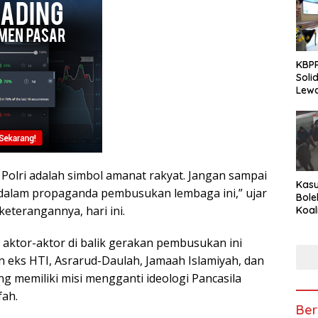
KBPP
Soli
Lewa
Peng
Polri adalah simbol amanat rakyat. Jangan sampai
Kasu
k dalam propaganda pembusukan lembaga ini,” ujar
Bole
eterangannya, hari ini.
Koal
Peny
Tra
 aktor-aktor di balik gerakan pembusukan ini
n eks HTI, Asrarud-Daulah, Jamaah Islamiyah, dan
g memiliki misi mengganti ideologi Pancasila
fah.
Ber