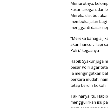
Menurutnya, kelompo
kasar, arogan, dan b
Mereka disebut akan 
membuka jalan bagi
mengganti dasar neg
“Mereka bahagia jika
akan hancur. Tapi s
Polri,” tegasnya.
Habib Syakur juga 
besar Polri agar tet
Ia mengingatkan b
perkara mudah, namu
tetap berdiri kokoh.
Tak hanya itu, Habi
menggulirkan isu pal