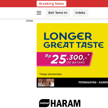
Skip
Breaking News
KBPP Pol
to
content
Beli Tema Ini
Indeks
close