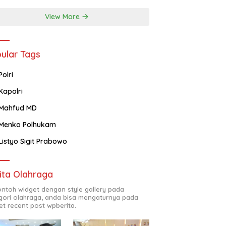
View More
ular Tags
Polri
Kapolri
Mahfud MD
Menko Polhukam
Listyo Sigit Prabowo
ita Olahraga
contoh widget dengan style gallery pada
gori olahraga, anda bisa mengaturnya pada
et recent post wpberita.