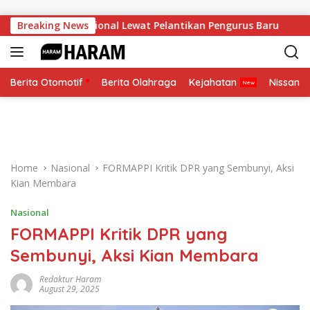
Skip to content
Soliditas Nasional Lewat Pelantikan Pengurus Baru
Breaking News
Pese
Berita Otomotif
Berita Olahraga
Kejahatan
Nissan
Home
Nasional
FORMAPPI Kritik DPR yang Sembunyi, Aksi
Kian Membara
Nasional
FORMAPPI Kritik DPR yang
Sembunyi, Aksi Kian Membara
Redaktur Haram
August 29, 2025