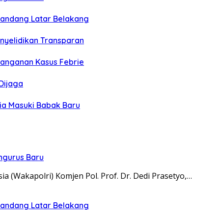
 Pandang Latar Belakang
Penyelidikan Transparan
enanganan Kasus Febrie
Dijaga
sia Masuki Babak Baru
engurus Baru
ia (Wakapolri) Komjen Pol. Prof. Dr. Dedi Prasetyo,…
 Pandang Latar Belakang