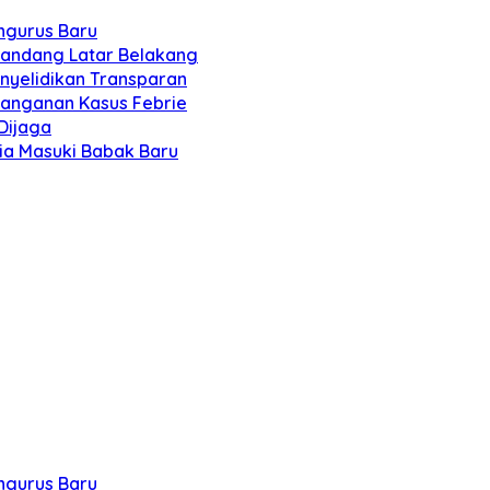
engurus Baru
 Pandang Latar Belakang
Penyelidikan Transparan
enanganan Kasus Febrie
Dijaga
sia Masuki Babak Baru
engurus Baru