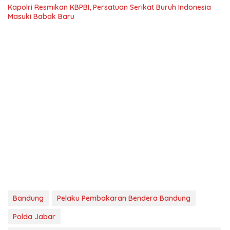
Kapolri Resmikan KBPBI, Persatuan Serikat Buruh Indonesia
Masuki Babak Baru
Bandung
Pelaku Pembakaran Bendera Bandung
Polda Jabar