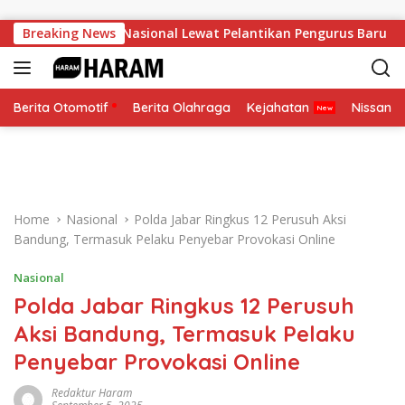
Skip to content
rkuat Soliditas Nasional Lewat Pelantikan Pengurus Baru
Breaking News
Berita Otomotif
Berita Olahraga
Kejahatan
Nissan
Home
Nasional
Polda Jabar Ringkus 12 Perusuh Aksi
Bandung, Termasuk Pelaku Penyebar Provokasi Online
Nasional
Polda Jabar Ringkus 12 Perusuh
Aksi Bandung, Termasuk Pelaku
Penyebar Provokasi Online
Redaktur Haram