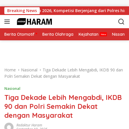
Skip to content
i Kapolri Cup 2026, Kompetisi Berjenjang dari Polres hingga Nas
Breaking News
Berita Otomotif
Berita Olahraga
Kejahatan
Nissan
Home
Nasional
Tiga Dekade Lebih Mengabdi, IKDB 90 dan
Polri Semakin Dekat dengan Masyarakat
Nasional
Tiga Dekade Lebih Mengabdi, IKDB
90 dan Polri Semakin Dekat
dengan Masyarakat
Redaktur Haram