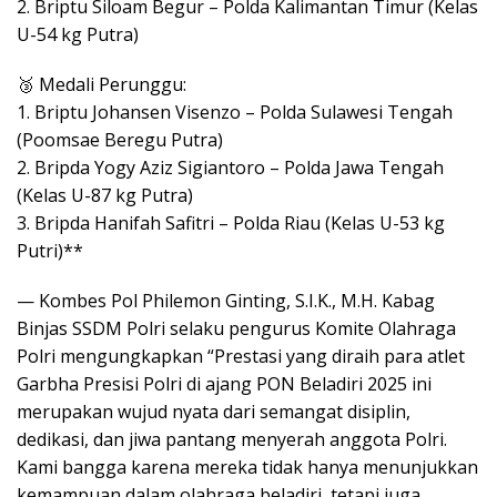
2. Briptu Siloam Begur – Polda Kalimantan Timur (Kelas
U-54 kg Putra)
🥉 Medali Perunggu:
1. Briptu Johansen Visenzo – Polda Sulawesi Tengah
(Poomsae Beregu Putra)
2. Bripda Yogy Aziz Sigiantoro – Polda Jawa Tengah
(Kelas U-87 kg Putra)
3. Bripda Hanifah Safitri – Polda Riau (Kelas U-53 kg
Putri)**
— Kombes Pol Philemon Ginting, S.I.K., M.H. Kabag
Binjas SSDM Polri selaku pengurus Komite Olahraga
Polri mengungkapkan “Prestasi yang diraih para atlet
Garbha Presisi Polri di ajang PON Beladiri 2025 ini
merupakan wujud nyata dari semangat disiplin,
dedikasi, dan jiwa pantang menyerah anggota Polri.
Kami bangga karena mereka tidak hanya menunjukkan
kemampuan dalam olahraga beladiri, tetapi juga