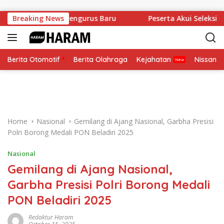
Skip to content
Pelantikan Pengurus Baru
Breaking News
Peserta Akui Seleksi Akpol 20
Berita Otomotif
Berita Olahraga
Kejahatan
Nissan
Home
Nasional
Gemilang di Ajang Nasional, Garbha Presisi
Polri Borong Medali PON Beladiri 2025
Nasional
Gemilang di Ajang Nasional,
Garbha Presisi Polri Borong Medali
PON Beladiri 2025
Redaktur Haram