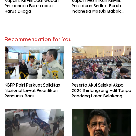
Kapolri: KBPBI Jadi Wadah
Kapolri Resmikan KBPBI,
Perjuangan Buruh yang
Persatuan Serikat Buruh
Harus Dijaga
Indonesia Masuki Babak
Baru
Recommendation for You
KBPP Polri Perkuat Soliditas
Peserta Akui Seleksi Akpol
Nasional Lewat Pelantikan
2026 Berlangsung Adil Tanpa
Pengurus Baru
Pandang Latar Belakang