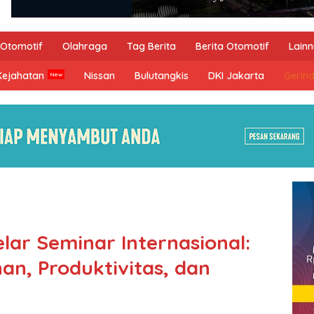
Otomotif
Olahraga
Tag Berita
Berita Otomotif
Lain
Kejahatan
Nissan
Bulutangkis
DKI Jakarta
Gerin
elar Seminar Internasional:
an, Produktivitas, dan