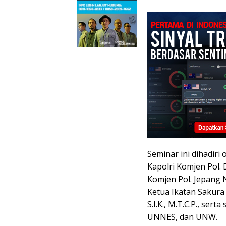
Seminar ini dihadiri
Kapolri Komjen Pol. 
Komjen Pol. Jepang 
Ketua Ikatan Sakura
S.I.K., M.T.C.P., se
UNNES, dan UNW.