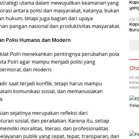
 strategi utama dalam mewujudkan keamanan yang
Kapo
yang
orasi antara polisi dan masyarakat, katanya, bukan
n hukum, tetapi juga bagian dari upaya
July 
Kapo
an pangan nasional dan produktivitas masyarakat.
Buru
an Polisi Humanis dan Modern
diklat Polri menekankan pentingnya perubahan pola
ota Polri agar mampu menjadi polisi yang
Oto
 bermoral, dan modern.
Ini 
kate
adir saat terjadi konflik, tetapi harus mampu
mema
tani komunikasi sosial, dan memanusiakan
a.
ian sejatinya merupakan refleksi dari
uran sosial, dan peradaban. Karena itu, setiap
emiliki moralitas, literasi, dan profesionalitas
layanan publik yang cepat, tepat, transparan, dan