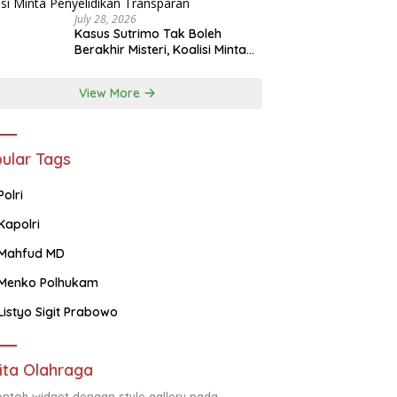
July 28, 2026
Kasus Sutrimo Tak Boleh
Berakhir Misteri, Koalisi Minta
Penyelidikan Transparan
View More
ular Tags
Polri
Kapolri
Mahfud MD
Menko Polhukam
Listyo Sigit Prabowo
ita Olahraga
contoh widget dengan style gallery pada