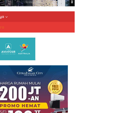
nya
dra