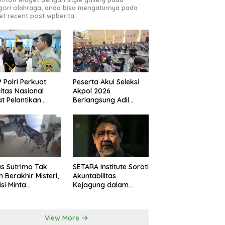
gori olahraga, anda bisa mengaturnya pada
et recent post wpberita.
 Polri Perkuat
Peserta Akui Seleksi
ditas Nasional
Akpol 2026
t Pelantikan
Berlangsung Adil
urus Baru
Tanpa Pandang Latar
Belakang
s Sutrimo Tak
SETARA Institute Soroti
h Berakhir Misteri,
Akuntabilitas
isi Minta
Kejagung dalam
elidikan
Penanganan Kasus
nsparan
Febrie
View More