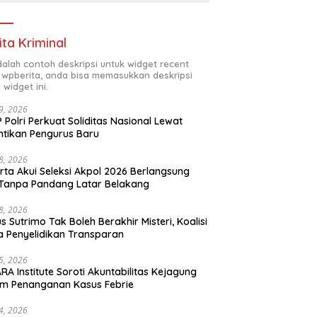
ita Kriminal
adalah contoh deskripsi untuk widget recent
 wpberita, anda bisa memasukkan deskripsi
 widget ini.
29, 2026
 Polri Perkuat Soliditas Nasional Lewat
ntikan Pengurus Baru
28, 2026
rta Akui Seleksi Akpol 2026 Berlangsung
 Tanpa Pandang Latar Belakang
28, 2026
s Sutrimo Tak Boleh Berakhir Misteri, Koalisi
a Penyelidikan Transparan
25, 2026
RA Institute Soroti Akuntabilitas Kejagung
m Penanganan Kasus Febrie
24, 2026