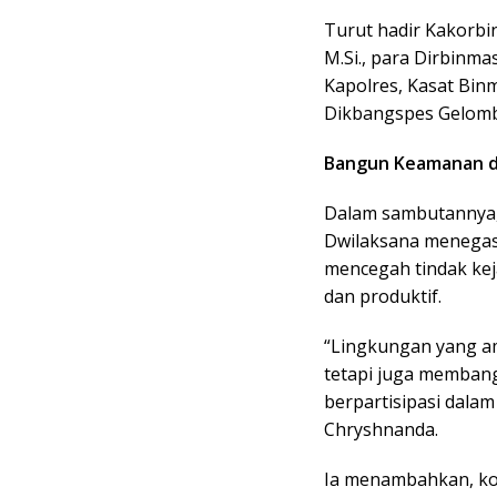
Turut hadir Kakorbin
M.Si., para Dirbinmas
Kapolres, Kasat Bin
Dikbangspes Gelomb
Bangun Keamanan d
Dalam sambutannya, 
Dwilaksana menegas
mencegah tindak ke
dan produktif.
“Lingkungan yang am
tetapi juga memban
berpartisipasi dalam
Chryshnanda.
Ia menambahkan, kon