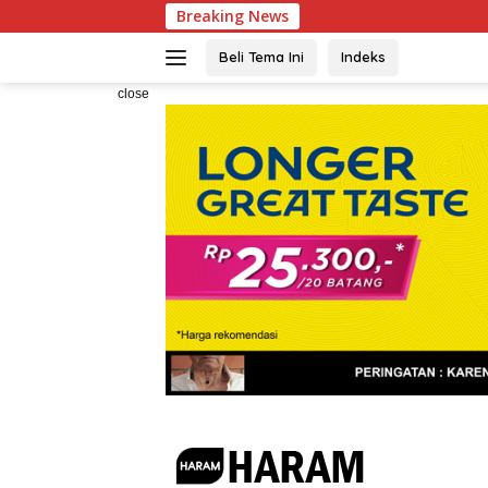
Skip
Breaking News
KBPP Polri Perk
to
content
Beli Tema Ini
Indeks
close