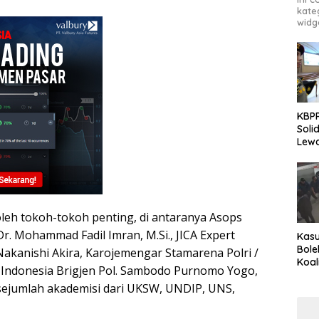
kate
widg
KBPP
Soli
Lewa
Peng
 oleh tokoh-tokoh penting, di antaranya Asops
Dr. Mohammad Fadil Imran, M.Si., JICA Expert
Kasu
Bole
Nakanishi Akira, Karojemengar Stamarena Polri /
Koal
 Indonesia Brigjen Pol. Sambodo Purnomo Yogo,
Peny
rta sejumlah akademisi dari UKSW, UNDIP, UNS,
Tra