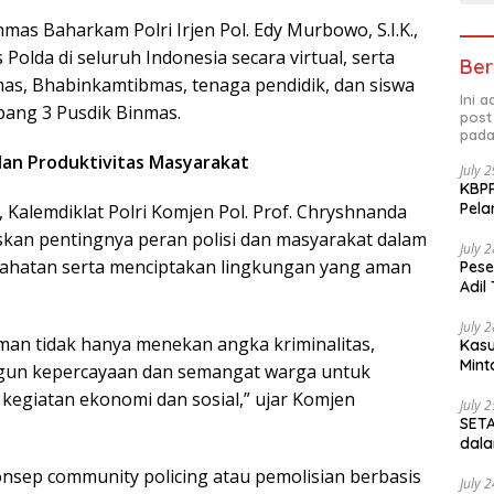
mas Baharkam Polri Irjen Pol. Edy Murbowo, S.I.K.,
 Polda di seluruh Indonesia secara virtual, serta
Ber
mas, Bhabinkamtibmas, tenaga pendidik, dan siswa
Ini 
ang 3 Pusdik Binmas.
post
pada
an Produktivitas Masyarakat
July 
KBPP
Pela
Kalemdiklat Polri Komjen Pol. Prof. Chryshnanda
kan pentingnya peran polisi dan masyarakat dalam
July 
jahatan serta menciptakan lingkungan yang aman
Pese
Adil
July 
an tidak hanya menekan angka kriminalitas,
Kasu
Mint
gun kepercayaan dan semangat warga untuk
 kegiatan ekonomi dan sosial,” ujar Komjen
July 
SETA
dala
sep community policing atau pemolisian berbasis
July 