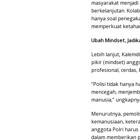
masyarakat menjadi
berkelanjutan. Kolab
hanya soal penegaka
memperkuat ketahan
Ubah Mindset, Jadik
Lebih lanjut, Kalem
pikir (mindset) angg
profesional, cerdas,
“Polisi tidak hanya h
mencegah, menjemba
manusia,” ungkapny
Menurutnya, pemolis
kemanusiaan, keterat
anggota Polri harus m
dalam memberikan pe