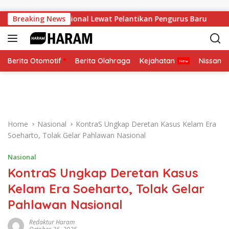
Skip to content
 Soliditas Nasional Lewat Pelantikan Pengurus Baru
Breaking News
Pese
Berita Otomotif
Berita Olahraga
Kejahatan
Nissan
Home
Nasional
KontraS Ungkap Deretan Kasus Kelam Era
Soeharto, Tolak Gelar Pahlawan Nasional
Nasional
KontraS Ungkap Deretan Kasus
Kelam Era Soeharto, Tolak Gelar
Pahlawan Nasional
Redaktur Haram