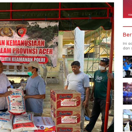
Ber
Ini 
dan 