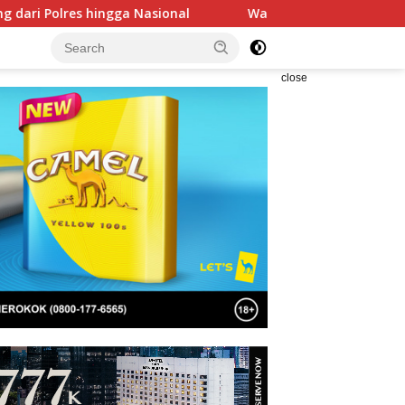
ional
Wakapolri Dedi Prasetyo Tekankan Karakter dan Lit
close