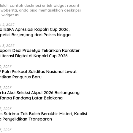
adalah contoh deskripsi untuk widget recent
 wpberita, anda bisa memasukkan deskripsi
 widget ini.
t 9, 2026
a IESPA Apresiasi Kapolri Cup 2026,
etisi Berjenjang dari Polres hingga
onal
t 8, 2026
polri Dedi Prasetyo Tekankan Karakter
Literasi Digital di Kapolri Cup 2026
29, 2026
 Polri Perkuat Soliditas Nasional Lewat
ntikan Pengurus Baru
28, 2026
rta Akui Seleksi Akpol 2026 Berlangsung
 Tanpa Pandang Latar Belakang
28, 2026
s Sutrimo Tak Boleh Berakhir Misteri, Koalisi
a Penyelidikan Transparan
25, 2026