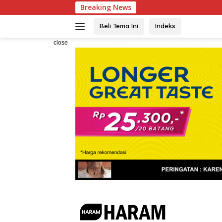
Skip
Breaking News
Ketua IESPA Apresias
to
content
Beli Tema Ini
Indeks
close