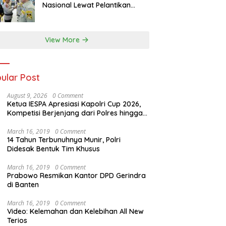
Nasional Lewat Pelantikan
Pengurus Baru
View More
ular Post
August 9, 2026
0 Comment
Ketua IESPA Apresiasi Kapolri Cup 2026,
Kompetisi Berjenjang dari Polres hingga
Nasional
March 16, 2019
0 Comment
14 Tahun Terbunuhnya Munir, Polri
Didesak Bentuk Tim Khusus
March 16, 2019
0 Comment
Prabowo Resmikan Kantor DPD Gerindra
di Banten
March 16, 2019
0 Comment
Video: Kelemahan dan Kelebihan All New
Terios