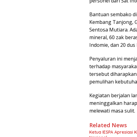
personel dari Sat In
Bantuan sembako di
Kembang Tanjong, G
Sentosa Mutiara. Ad
mineral, 60 zak beras
Indomie, dan 20 dus
Penyaluran ini menja
terhadap masyaraka
tersebut diharapka
pemulihan kebutuhan
Kegiatan berjalan la
meninggalkan harapa
melewati masa sulit.
Related News
Ketua IESPA Apresiasi 