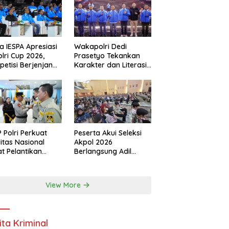
a IESPA Apresiasi
Wakapolri Dedi
lri Cup 2026,
Prasetyo Tekankan
etisi Berjenjang
Karakter dan Literasi
 Polres hingga
Digital di Kapolri Cup
onal
2026
 Polri Perkuat
Peserta Akui Seleksi
ditas Nasional
Akpol 2026
t Pelantikan
Berlangsung Adil
urus Baru
Tanpa Pandang Latar
Belakang
View More
ita Kriminal