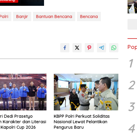
olri
Banjir
Bantuan Bencana
Bencana
Pop
1
2
3
i Dedi Prasetyo
KBPP Polri Perkuat Soliditas
 Karakter dan Literasi
Nasional Lewat Pelantikan
4
i Kapolri Cup 2026
Pengurus Baru