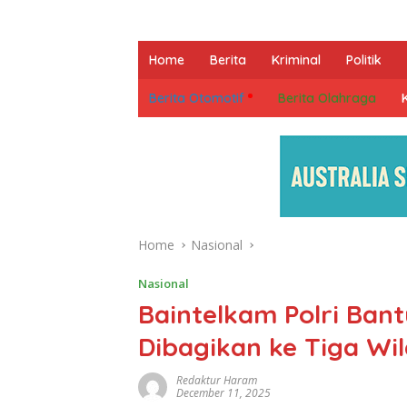
Home
Berita
Kriminal
Politik
Berita Otomotif
Berita Olahraga
Home
Nasional
Nasional
Baintelkam Polri Bant
Dibagikan ke Tiga W
Redaktur Haram
December 11, 2025