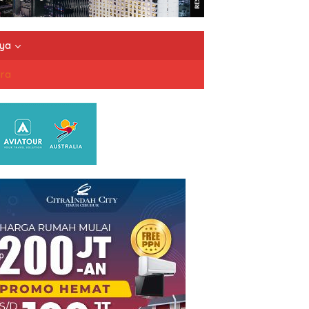
nya
dra