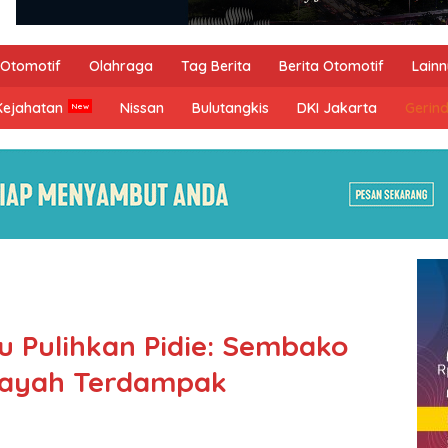
Otomotif
Olahraga
Tag Berita
Berita Otomotif
Lain
Kejahatan
Nissan
Bulutangkis
DKI Jakarta
Gerin
u Pulihkan Pidie: Sembako
ilayah Terdampak