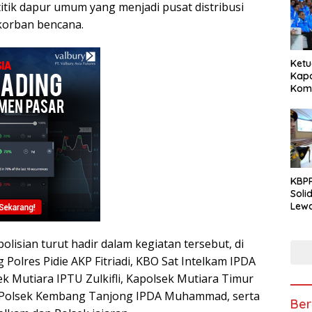
titik dapur umum yang menjadi pusat distribusi
korban bencana.
Ketu
Kapo
Komp
dari
Nasi
KBPP
Soli
Lewa
Peng
olisian turut hadir dalam kegiatan tersebut, di
Polres Pidie AKP Fitriadi, KBO Sat Intelkam IPDA
ek Mutiara IPTU Zulkifli, Kapolsek Mutiara Timur
a Polsek Kembang Tanjong IPDA Muhammad, serta
Ber