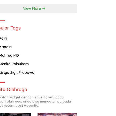
View More
ular Tags
Polri
Kapolri
Mahfud MD
Menko Polhukam
Listyo Sigit Prabowo
ita Olahraga
contoh widget dengan style gallery pada
gori olahraga, anda bisa mengaturnya pada
et recent post wpberita.