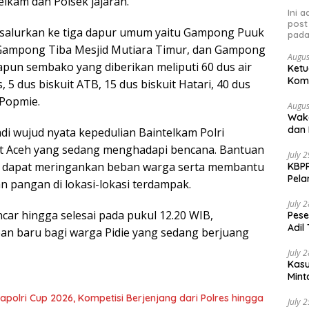
telkam dan Polsek jajaran.
Ini 
post
salurkan ke tiga dapur umum yaitu Gampong Puuk
pada
ampong Tiba Mesjid Mutiara Timur, dan Gampong
Augus
apun sembako yang diberikan meliputi 60 dus air
Ketu
Komp
, 5 dus biskuit ATB, 15 dus biskuit Hatari, 40 dus
Nasi
 Popmie.
Augus
Waka
dan 
di wujud nyata kepedulian Baintelkam Polri
t Aceh yang sedang menghadapi bencana. Bantuan
July 
n dapat meringankan beban warga serta membantu
KBPP
Pela
 pangan di lokasi-lokasi terdampak.
July 
ncar hingga selesai pada pukul 12.20 WIB,
Pese
Adil
n baru bagi warga Pidie yang sedang berjuang
July 
Kasu
Mint
Kapolri Cup 2026, Kompetisi Berjenjang dari Polres hingga
July 