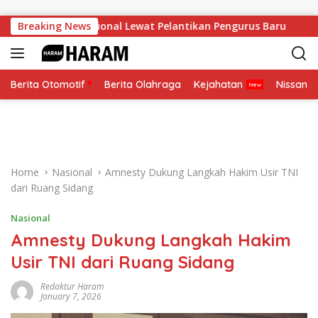
Skip to content
 Soliditas Nasional Lewat Pelantikan Pengurus Baru
Breaking News
Pese
Berita Otomotif
Berita Olahraga
Kejahatan
Nissan
Home
Nasional
Amnesty Dukung Langkah Hakim Usir TNI
dari Ruang Sidang
Nasional
Amnesty Dukung Langkah Hakim
Usir TNI dari Ruang Sidang
Redaktur Haram
January 7, 2026