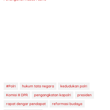
#Polri
hukum tata negara
kedudukan polri
Komisi III DPR
pengangkatan kapolri
presiden
rapat dengar pendapat
reformasi budaya