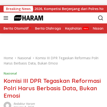
Skip to content
 Kapolri Cup 2026, Kompetisi Berjenjang dari Polres hingga Nasi
Breaking News
Berita Otomotif
Berita Olahraga
Kejahatan
Nissan
Home
Nasional
Komisi III DPR Tegaskan Reformasi Polri
Harus Berbasis Data, Bukan Emosi
Nasional
Komisi III DPR Tegaskan Reformasi
Polri Harus Berbasis Data, Bukan
Emosi
Redaktur Haram