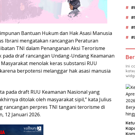
#
#
#
rhimpunan Bantuan Hukum dan Hak Asasi Manusia
#
lius Ibrani mengatakan rancangan Peraturan
libatan TNI dalam Penanganan Aksi Terorisme
k pada draf rancangan Undang-Undang Keamanan
Ber
. Masyarakat menolak keras substansi RUU
Ini 
karena berpotensi melanggar hak asasi manusia
kate
widg
ita pada draft RUU Keamanan Nasional yang
hirnya ditolak oleh masyarakat sipil,” kata Julius
ng rancangan perpres TNI tangani terorisme di
n, 12 Januari 2026.
Ketu
Kapo
Komp