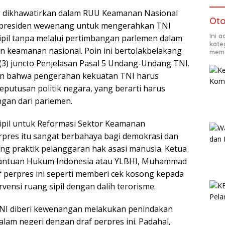
ng dikhawatirkan dalam RUU Keamanan Nasional
Oto
 presiden wewenang untuk mengerahkan TNI
Ini 
sipil tanpa melalui pertimbangan parlemen dalam
kate
 keamanan nasional. Poin ini bertolakbelakang
mema
 (3) juncto Penjelasan Pasal 5 Undang-Undang TNI.
an bahwa pengerahan kekuatan TNI harus
eputusan politik negara, yang berarti harus
gan dari parlemen.
Sipil untuk Reformasi Sektor Keamanan
pres itu sangat berbahaya bagi demokrasi dan
g praktik pelanggaran hak asasi manusia. Ketua
antuan Hukum Indonesia atau YLBHI, Muhammad
f perpres ini seperti memberi cek kosong kepada
ensi ruang sipil dengan dalih terorisme.
NI diberi kewenangan melakukan penindakan
alam negeri dengan draf perpres ini. Padahal,