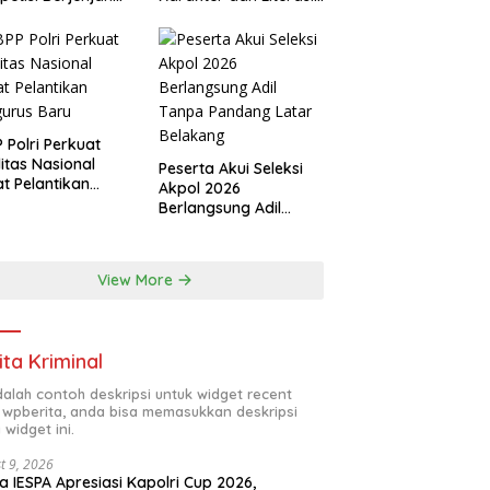
 Polres hingga
Digital di Kapolri Cup
onal
2026
 Polri Perkuat
ditas Nasional
Peserta Akui Seleksi
t Pelantikan
Akpol 2026
urus Baru
Berlangsung Adil
Tanpa Pandang Latar
Belakang
View More
ita Kriminal
adalah contoh deskripsi untuk widget recent
 wpberita, anda bisa memasukkan deskripsi
 widget ini.
t 9, 2026
a IESPA Apresiasi Kapolri Cup 2026,