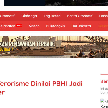
Otomotif
Olahraga
Tag Berita
Berita Otomotif
Lain
Kejahatan
Nissan
Bulutangkis
DKI Jakarta
Gerin
Ber
erorisme Dinilai PBHI Jadi
Ini 
er
dan 