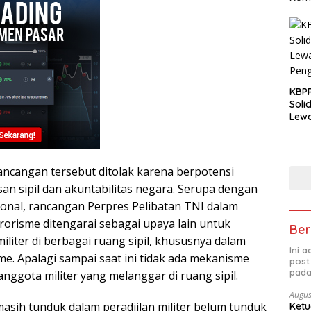
dari
Nasi
KBPP
Soli
Lewa
Peng
ancangan tersebut ditolak karena berpotensi
 sipil dan akuntabilitas negara. Serupa dengan
nal, rancangan Perpres Pelibatan TNI dalam
orisme ditengarai sebagai upaya lain untuk
Ber
liter di berbagai ruang sipil, khususnya dalam
Ini 
e. Apalagi sampai saat ini tidak ada mekanisme
post
pada
ggota militer yang melanggar di ruang sipil.
Augus
 masih tunduk dalam peradiilan militer belum tunduk
Ketu