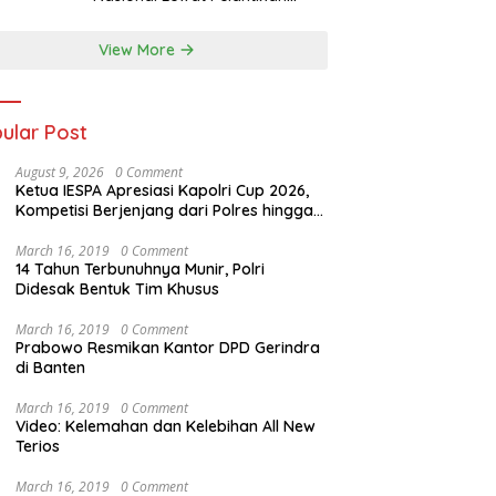
Pengurus Baru
View More
ular Post
August 9, 2026
0 Comment
Ketua IESPA Apresiasi Kapolri Cup 2026,
Kompetisi Berjenjang dari Polres hingga
Nasional
March 16, 2019
0 Comment
14 Tahun Terbunuhnya Munir, Polri
Didesak Bentuk Tim Khusus
March 16, 2019
0 Comment
Prabowo Resmikan Kantor DPD Gerindra
di Banten
March 16, 2019
0 Comment
Video: Kelemahan dan Kelebihan All New
Terios
March 16, 2019
0 Comment