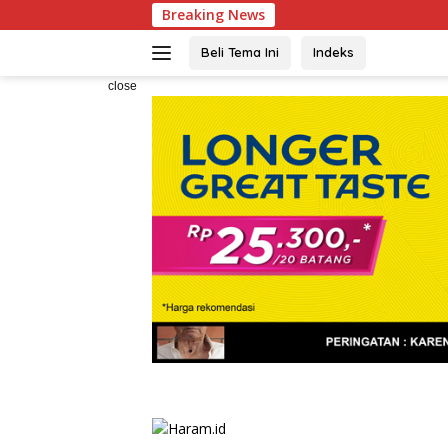
Skip
Breaking News
Ketua IESPA Apresia
to
content
Beli Tema Ini
Indeks
close