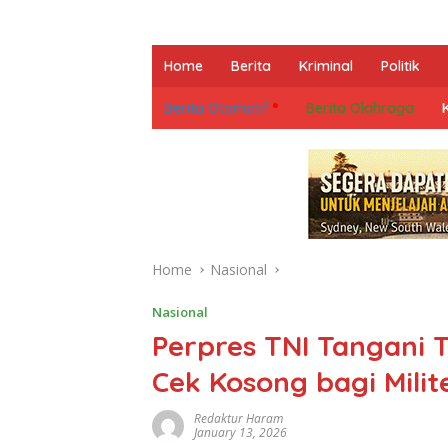
Home
Berita
Kriminal
Politik
Berita Otomotif
Berita Olahraga
Home
Nasional
Nasional
Perpres TNI Tangani T
Cek Kosong bagi Milit
Redaktur Haram
January 13, 2026