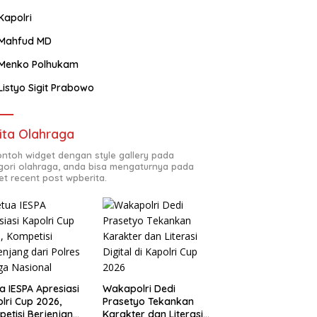
Kapolri
Mahfud MD
Menko Polhukam
Listyo Sigit Prabowo
ita Olahraga
contoh widget dengan style gallery pada
gori olahraga, anda bisa mengaturnya pada
et recent post wpberita.
a IESPA Apresiasi
Wakapolri Dedi
lri Cup 2026,
Prasetyo Tekankan
etisi Berjenjang
Karakter dan Literasi