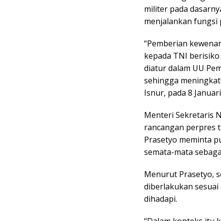
militer pada dasarn
menjalankan fungsi
“Pemberian kewenan
kepada TNI berisiko
diatur dalam UU Pe
sehingga meningkatk
Isnur, pada 8 Januari
Menteri Sekretaris
rancangan perpres t
Prasetyo meminta pu
semata-mata sebaga
Menurut Prasetyo, 
diberlakukan sesuai 
dihadapi.