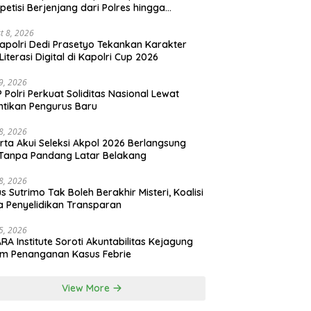
etisi Berjenjang dari Polres hingga
onal
t 8, 2026
polri Dedi Prasetyo Tekankan Karakter
Literasi Digital di Kapolri Cup 2026
29, 2026
 Polri Perkuat Soliditas Nasional Lewat
ntikan Pengurus Baru
28, 2026
rta Akui Seleksi Akpol 2026 Berlangsung
 Tanpa Pandang Latar Belakang
28, 2026
s Sutrimo Tak Boleh Berakhir Misteri, Koalisi
a Penyelidikan Transparan
25, 2026
RA Institute Soroti Akuntabilitas Kejagung
m Penanganan Kasus Febrie
View More