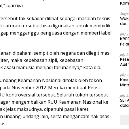
Komp
,” ujarnya.
Nasi
Augus
ersebut tak sekadar dilihat sebagai masalah teknis
Waka
dan 
tir aturan tersebut bisa digunakan untuk membidik
ggap mengganggu penguasa dengan memberi label
July 
KBPP
Pela
anan dipahami sempit oleh negara dan dilegitimasi
July 
Pese
iter, maka kebebasan sipil, kebebasan
Adil
 asasi manusia menjadi taruhannya,” kata dia.
July 
Kasu
ndang Keamanan Nasional ditolak oleh tokoh
Mint
 pada November 2012. Mereka membuat Petisi
 kontroversial tersebut. Seluruh tokoh tersebut
July 
SETA
 agar mengembalikan RUU Keamanan Nasional ke
dala
k jelas maksudnya, dipenuhi pasal karet,
n undang-undang lain, serta mengancam hak asasi
asi.