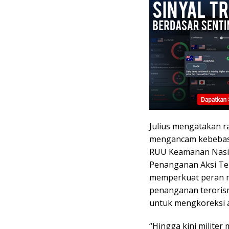
Julius mengatakan r
mengancam kebebasan
RUU Keamanan Nasio
Penanganan Aksi Ter
memperkuat peran mi
penanganan terorism
untuk mengkoreksi an
“Hingga kini militer