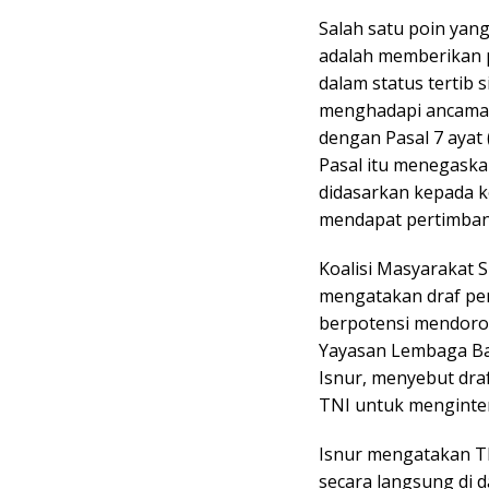
Salah satu poin ya
adalah memberikan
dalam status tertib 
menghadapi ancaman
dengan Pasal 7 ayat
Pasal itu menegask
didasarkan kepada k
mendapat pertimban
Koalisi Masyarakat 
mengatakan draf per
berpotensi mendoron
Yayasan Lembaga B
Isnur, menyebut dra
TNI untuk menginterv
Isnur mengatakan T
secara langsung di d