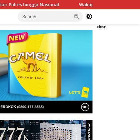
sional
Wakapolri Dedi Prasetyo Tekankan Karakter dan Li
close