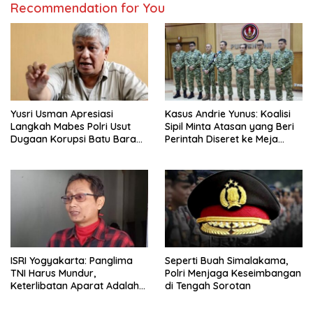
Recommendation for You
Yusri Usman Apresiasi
Kasus Andrie Yunus: Koalisi
Langkah Mabes Polri Usut
Sipil Minta Atasan yang Beri
Dugaan Korupsi Batu Bara
Perintah Diseret ke Meja
PLN
Hijau
ISRI Yogyakarta: Panglima
Seperti Buah Simalakama,
TNI Harus Mundur,
Polri Menjaga Keseimbangan
Keterlibatan Aparat Adalah
di Tengah Sorotan
Peringatan Buruk Demokrasi