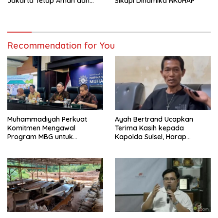
Jakarta Tetap Aman dan
Sikapi Dinamika RKUHAP
Kondusif
Recommendation for You
Muhammadiyah Perkuat
Ayah Bertrand Ucapkan
Komitmen Mengawal
Terima Kasih kepada
Program MBG untuk
Kapolda Sulsel, Harap
Generasi Masa Depan
Keadilan Ditegakkan Lewat
Proses Hukum