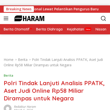
Skip to content
Soliditas Nasional Lewat Pelantikan Pengurus Baru
Breaking News
Pese
Berita Otomotif
Berita Olahraga
Kejahatan
Nissan
Home
Berita
Polri Tindak Lanjuti Analisis PPATK, Aset Judi
Online Rp58 Miliar Dirampas untuk Negara
Berita
Polri Tindak Lanjuti Analisis PPATK,
Aset Judi Online Rp58 Miliar
Dirampas untuk Negara
Redaktur Haram