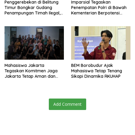
Penggerebekan di Belitung
Imparsial Tegaskan
Timur Bongkar Gudang
Penempatan Polri di Bawah
Penampungan Timah Ilegal,
Kementerian Berpotensi
16 Ton Diamankan
Melanggar Konstitusi dan
Menggerus Demokrasi
Substansial
Mahasiswa Jakarta
BEM Borobudur Ajak
Tegaskan Komitmen Jaga
Mahasiswa Tetap Tenang
Jakarta Tetap Aman dan
Sikapi Dinamika RKUHAP
Kondusif
Add Comment