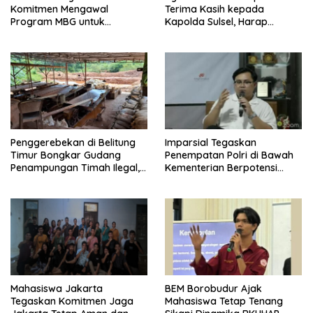
Komitmen Mengawal
Terima Kasih kepada
Program MBG untuk
Kapolda Sulsel, Harap
Generasi Masa Depan
Keadilan Ditegakkan Lewat
Proses Hukum
Penggerebekan di Belitung
Imparsial Tegaskan
Timur Bongkar Gudang
Penempatan Polri di Bawah
Penampungan Timah Ilegal,
Kementerian Berpotensi
16 Ton Diamankan
Melanggar Konstitusi dan
Menggerus Demokrasi
Substansial
Mahasiswa Jakarta
BEM Borobudur Ajak
Tegaskan Komitmen Jaga
Mahasiswa Tetap Tenang