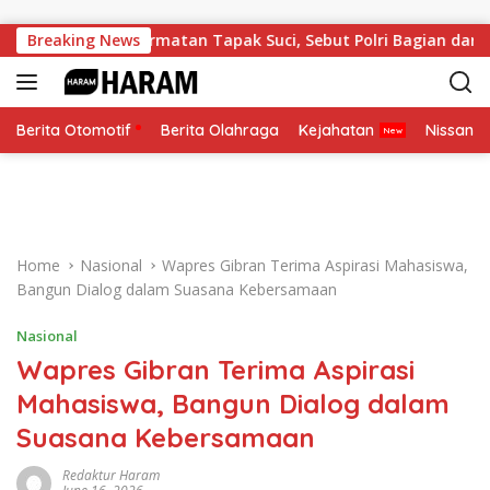
Skip to content
 Anggota Kehormatan Tapak Suci, Sebut Polri Bagian dari Kel
Breaking News
Berita Otomotif
Berita Olahraga
Kejahatan
Nissan
Home
Nasional
Wapres Gibran Terima Aspirasi Mahasiswa,
Bangun Dialog dalam Suasana Kebersamaan
Nasional
Wapres Gibran Terima Aspirasi
Mahasiswa, Bangun Dialog dalam
Suasana Kebersamaan
Redaktur Haram