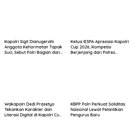
Kapolri Sigit Dianugerahi
Ketua IESPA Apresiasi Kapolri
Anggota Kehormatan Tapak
Cup 2026, Kompetisi
Suci, Sebut Polri Bagian dari
Berjenjang dari Polres
Keluarga Besar
hingga Nasional
Muhammadiyah
Wakapolri Dedi Prasetyo
KBPP Polri Perkuat Soliditas
Tekankan Karakter dan
Nasional Lewat Pelantikan
Literasi Digital di Kapolri Cup
Pengurus Baru
2026