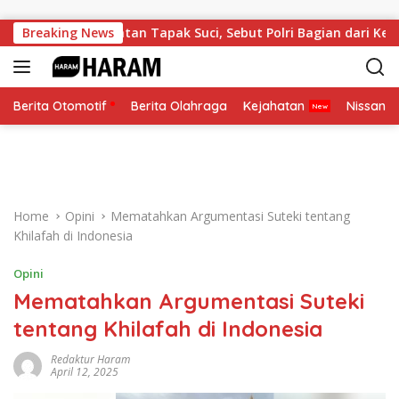
Skip to content
ta Kehormatan Tapak Suci, Sebut Polri Bagian dari Keluarga 
Breaking News
Berita Otomotif
Berita Olahraga
Kejahatan
Nissan
Home
Opini
Mematahkan Argumentasi Suteki tentang
Khilafah di Indonesia
Opini
Mematahkan Argumentasi Suteki
tentang Khilafah di Indonesia
Redaktur Haram
April 12, 2025