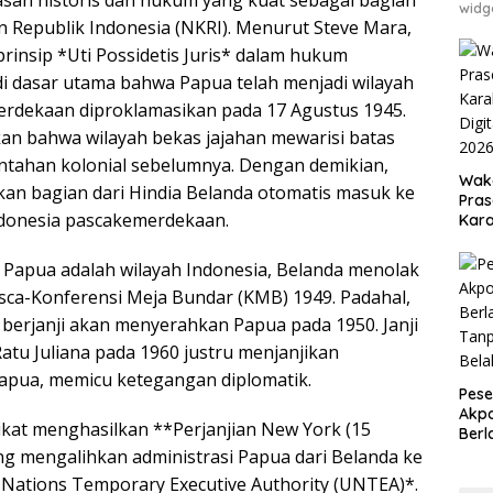
widg
 Republik Indonesia (NKRI). Menurut Steve Mara,
rinsip *Uti Possidetis Juris* dalam hukum
di dasar utama bahwa Papua telah menjadi wilayah
erdekaan diproklamasikan pada 17 Agustus 1945.
kan bahwa wilayah bekas jajahan mewarisi batas
intahan kolonial sebelumnya. Dengan demikian,
Waka
n bagian dari Hindia Belanda otomatis masuk ke
Pras
ndonesia pascakemerdekaan.
Kara
Digi
202
Papua adalah wilayah Indonesia, Belanda menolak
ca-Konferensi Meja Bundar (KMB) 1949. Padahal,
berjanji akan menyerahkan Papua pada 1950. Janji
 Ratu Juliana pada 1960 justru menjanjikan
apua, memicu ketegangan diplomatik.
Pese
Akpo
ikat menghasilkan **Perjanjian New York (15
Berl
Tan
ng mengalihkan administrasi Papua dari Belanda ke
Bel
 Nations Temporary Executive Authority (UNTEA)*.