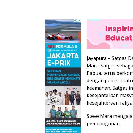
Jayapura – Satgas D
Mara. Satgas sebag
Papua, terus berkom
dengan pemerintah d
keamanan, Satgas i
kesejahteraan masya
kesejahteraan rakya
Steve Mara mengajak
pembangunan.