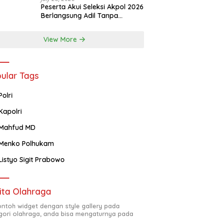
Peserta Akui Seleksi Akpol 2026
Berlangsung Adil Tanpa
Pandang Latar Belakang
View More
ular Tags
Polri
Kapolri
Mahfud MD
Menko Polhukam
Listyo Sigit Prabowo
ita Olahraga
contoh widget dengan style gallery pada
gori olahraga, anda bisa mengaturnya pada