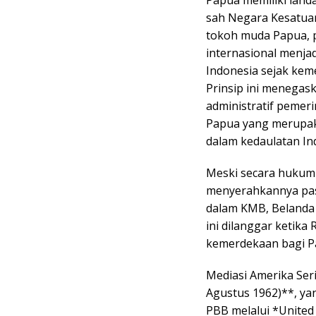
sah Negara Kesatuan
tokoh muda Papua, p
internasional menja
Indonesia sejak kem
Prinsip ini menegas
administratif pemer
Papua yang merupaka
dalam kedaulatan I
Meski secara hukum 
menyerahkannya pas
dalam KMB, Belanda 
ini dilanggar ketika
kemerdekaan bagi P
Mediasi Amerika Ser
Agustus 1962)**, ya
PBB melalui *United