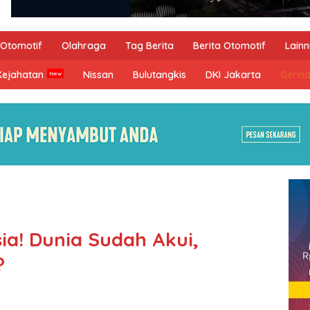
Otomotif
Olahraga
Tag Berita
Berita Otomotif
Lain
Kejahatan
Nissan
Bulutangkis
DKI Jakarta
Gerin
ia! Dunia Sudah Akui,
?