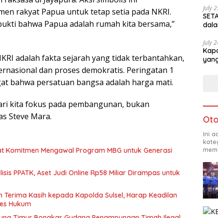
July 
n rakyat Papua untuk tetap setia pada NKRI.
SETA
 bukti bahwa Papua adalah rumah kita bersama,”
dala
July 
Kapo
KRI adalah fakta sejarah yang tidak terbantahkan,
yang
rnasional dan proses demokratis. Peringatan 1
at bahwa persatuan bangsa adalah harga mati.
Mari kita fokus pada pembangunan, bukan
s Steve Mara.
Oto
Ini 
kate
mema
t Komitmen Mengawal Program MBG untuk Generasi
alisis PPATK, Aset Judi Online Rp58 Miliar Dirampas untuk
 Terima Kasih kepada Kapolda Sulsel, Harap Keadilan
ses Hukum
tung Timur Bongkar Gudang Penampungan Timah Ilegal,