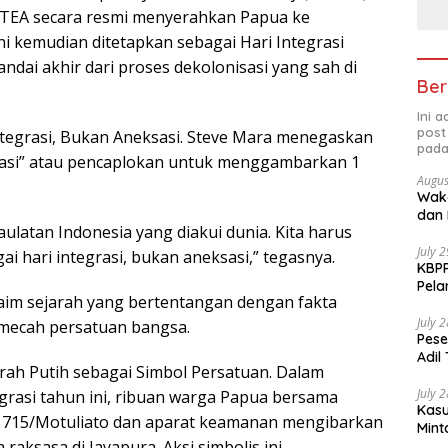
NTEA secara resmi menyerahkan Papua ke
ni kemudian ditetapkan sebagai Hari Integrasi
dai akhir dari proses dekolonisasi yang sah di
Ber
Ini 
post
tegrasi, Bukan Aneksasi. Steve Mara menegaskan
pada
sasi” atau pencaplokan untuk menggambarkan 1
Augus
Waka
dan 
daulatan Indonesia yang diakui dunia. Kita harus
July 
 hari integrasi, bukan aneksasi,” tegasnya.
KBPP
Pela
aim sejarah yang bertentangan dengan fakta
July 
mecah persatuan bangsa.
Pese
Adil
ah Putih sebagai Simbol Persatuan. Dalam
July 
egrasi tahun ini, ribuan warga Papua bersama
Kasu
f 715/Motuliato dan aparat keamanan mengibarkan
Mint
raksasa di Jayapura. Aksi simbolis ini