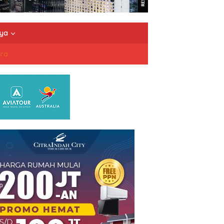
nya
dra