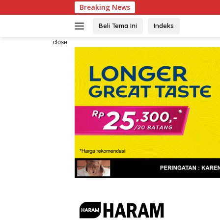
Skip
Breaking News
Wakapo
to
content
Beli Tema Ini
Indeks
close