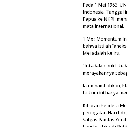
Pada 1 Mei 1963, U
Indonesia. Tanggal i
Papua ke NKRI, menan
mata internasional.
1 Mei: Momentum In
bahwa istilah “anek
Mei adalah keliru.
“Ini adalah bukti ke
merayakannya sebagai
Ia menambahkan, kl
hukum ini hanya me
Kibaran Bendera Mer
peringatan Hari Int
Satgas Pamtas Yoni
bendera Merah Putih 