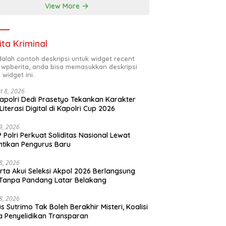
View More
ita Kriminal
adalah contoh deskripsi untuk widget recent
 wpberita, anda bisa memasukkan deskripsi
 widget ini.
t 8, 2026
polri Dedi Prasetyo Tekankan Karakter
Literasi Digital di Kapolri Cup 2026
29, 2026
 Polri Perkuat Soliditas Nasional Lewat
ntikan Pengurus Baru
28, 2026
rta Akui Seleksi Akpol 2026 Berlangsung
 Tanpa Pandang Latar Belakang
28, 2026
s Sutrimo Tak Boleh Berakhir Misteri, Koalisi
a Penyelidikan Transparan