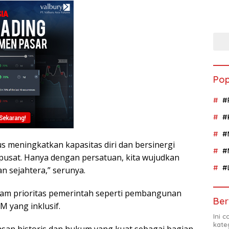
Pop
#
#
#
 meningkatkan kapasitas diri dan bersinergi
#
usat. Hanya dengan persatuan, kita wujudkan
#
n sejahtera,” serunya.
ram prioritas pemerintah seperti pembangunan
Ber
M yang inklusif.
Ini 
kate
asan historis dan hukum yang kuat sebagai bagian