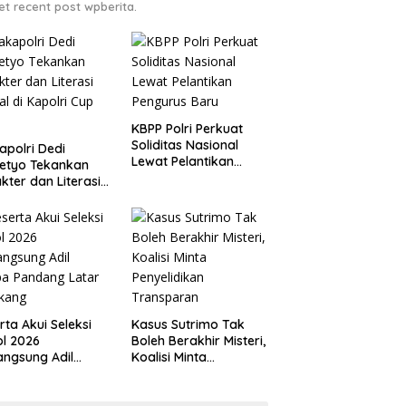
et recent post wpberita.
KBPP Polri Perkuat
Soliditas Nasional
polri Dedi
Lewat Pelantikan
etyo Tekankan
Pengurus Baru
kter dan Literasi
tal di Kapolri Cup
6
rta Akui Seleksi
Kasus Sutrimo Tak
l 2026
Boleh Berakhir Misteri,
angsung Adil
Koalisi Minta
pa Pandang Latar
Penyelidikan
akang
Transparan