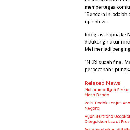
mempertegas komitme
“Bendera ini adalah
ujar Steve.
Integrasi Papua ke N
didukung hukum inte
Mei menjadi penging
“NKRI sudah final. 
perpecahan,” pungka
Related News
Muhammadiyah Perkua
Masa Depan
Polri Tindak Lanjuti An
Negara
Ayah Bertrand Ucapkan
Ditegakkan Lewat Pro
Penggerebekan di Beli