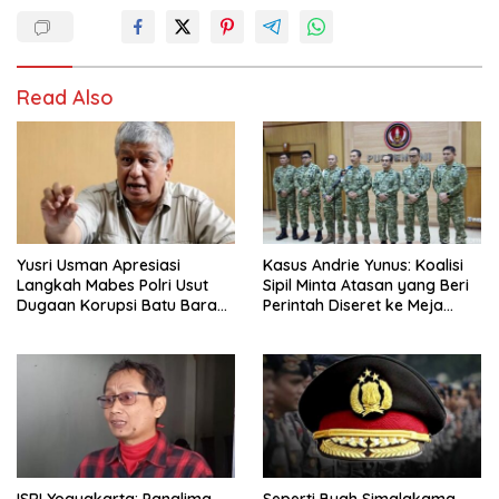
Read Also
Yusri Usman Apresiasi
Kasus Andrie Yunus: Koalisi
Langkah Mabes Polri Usut
Sipil Minta Atasan yang Beri
Dugaan Korupsi Batu Bara
Perintah Diseret ke Meja
PLN
Hijau
ISRI Yogyakarta: Panglima
Seperti Buah Simalakama,