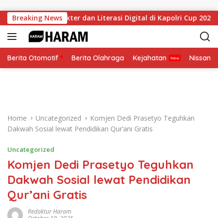
Skip to content
ankan Karakter dan Literasi Digital di Kapolri Cup 2026
Breaking News
Berita Otomotif
Berita Olahraga
Kejahatan
Nissan
Home
Uncategorized
Komjen Dedi Prasetyo Teguhkan
Dakwah Sosial lewat Pendidikan Qur’ani Gratis
Uncategorized
Komjen Dedi Prasetyo Teguhkan
Dakwah Sosial lewat Pendidikan
Qur’ani Gratis
Redaktur Haram