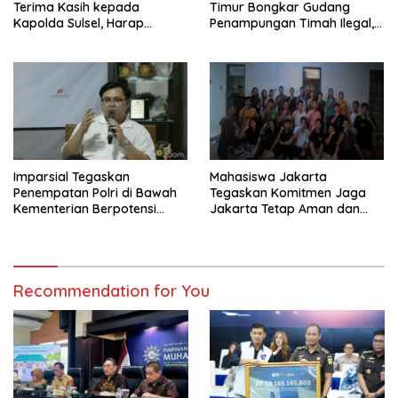
Terima Kasih kepada
Timur Bongkar Gudang
Kapolda Sulsel, Harap
Penampungan Timah Ilegal,
Keadilan Ditegakkan Lewat
16 Ton Diamankan
Proses Hukum
Imparsial Tegaskan
Mahasiswa Jakarta
Penempatan Polri di Bawah
Tegaskan Komitmen Jaga
Kementerian Berpotensi
Jakarta Tetap Aman dan
Melanggar Konstitusi dan
Kondusif
Menggerus Demokrasi
Substansial
Recommendation for You