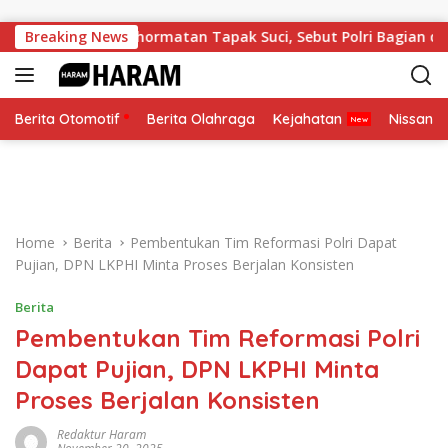
Skip to content
hi Anggota Kehormatan Tapak Suci, Sebut Polri Bagian dari K
Breaking News
Berita Otomotif
Berita Olahraga
Kejahatan
Nissan
Home
Berita
Pembentukan Tim Reformasi Polri Dapat
Pujian, DPN LKPHI Minta Proses Berjalan Konsisten
Berita
Pembentukan Tim Reformasi Polri
Dapat Pujian, DPN LKPHI Minta
Proses Berjalan Konsisten
Redaktur Haram