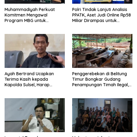
Muhammadiyah Perkuat
Polri Tindak Lanjuti Analisis
Komitmen Mengawal
PPATK, Aset Judi Online Rp58
Program MBG untuk
Miliar Dirampas untuk
Generasi Masa Depan
Negara
Ayah Bertrand Ucapkan
Penggerebekan di Belitung
Terima Kasih kepada
Timur Bongkar Gudang
Kapolda Sulsel, Harap
Penampungan Timah Ilegal,
Keadilan Ditegakkan Lewat
16 Ton Diamankan
Proses Hukum