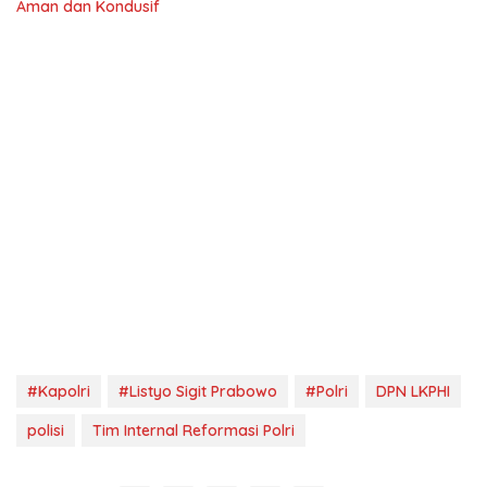
Aman dan Kondusif
#Kapolri
#Listyo Sigit Prabowo
#Polri
DPN LKPHI
polisi
Tim Internal Reformasi Polri