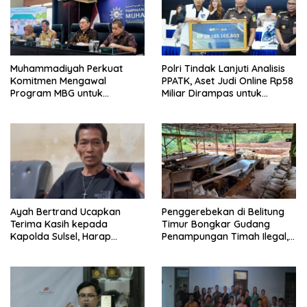
Muhammadiyah Perkuat
Polri Tindak Lanjuti Analisis
Komitmen Mengawal
PPATK, Aset Judi Online Rp58
Program MBG untuk
Miliar Dirampas untuk
Generasi Masa Depan
Negara
Ayah Bertrand Ucapkan
Penggerebekan di Belitung
Terima Kasih kepada
Timur Bongkar Gudang
Kapolda Sulsel, Harap
Penampungan Timah Ilegal,
Keadilan Ditegakkan Lewat
16 Ton Diamankan
Proses Hukum