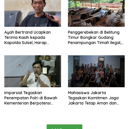
Ayah Bertrand Ucapkan
Penggerebekan di Belitung
Terima Kasih kepada
Timur Bongkar Gudang
Kapolda Sulsel, Harap
Penampungan Timah Ilegal,
Keadilan Ditegakkan Lewat
16 Ton Diamankan
Proses Hukum
Imparsial Tegaskan
Mahasiswa Jakarta
Penempatan Polri di Bawah
Tegaskan Komitmen Jaga
Kementerian Berpotensi
Jakarta Tetap Aman dan
Melanggar Konstitusi dan
Kondusif
Menggerus Demokrasi
Substansial