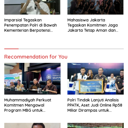
Imparsial Tegaskan
Mahasiswa Jakarta
Penempatan Polri di Bawah
Tegaskan Komitmen Jaga
Kementerian Berpotensi
Jakarta Tetap Aman dan
Melanggar Konstitusi dan
Kondusif
Menggerus Demokrasi
Substansial
Recommendation for You
Muhammadiyah Perkuat
Polri Tindak Lanjuti Analisis
Komitmen Mengawal
PPATK, Aset Judi Online Rp58
Program MBG untuk
Miliar Dirampas untuk
Generasi Masa Depan
Negara