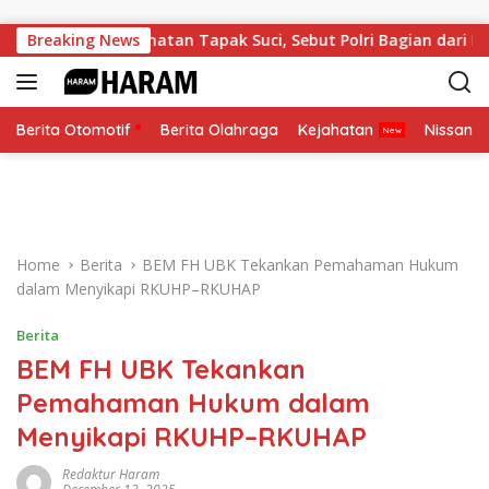
Skip to content
gota Kehormatan Tapak Suci, Sebut Polri Bagian dari Keluarg
Breaking News
Berita Otomotif
Berita Olahraga
Kejahatan
Nissan
Home
Berita
BEM FH UBK Tekankan Pemahaman Hukum
dalam Menyikapi RKUHP–RKUHAP
Berita
BEM FH UBK Tekankan
Pemahaman Hukum dalam
Menyikapi RKUHP–RKUHAP
Redaktur Haram