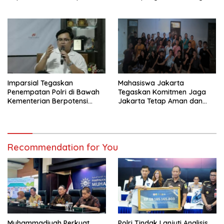
Keadilan Ditegakkan Lewat
16 Ton Diamankan
Proses Hukum
Imparsial Tegaskan
Mahasiswa Jakarta
Penempatan Polri di Bawah
Tegaskan Komitmen Jaga
Kementerian Berpotensi
Jakarta Tetap Aman dan
Melanggar Konstitusi dan
Kondusif
Menggerus Demokrasi
Substansial
Recommendation for You
Muhammadiyah Perkuat
Polri Tindak Lanjuti Analisis