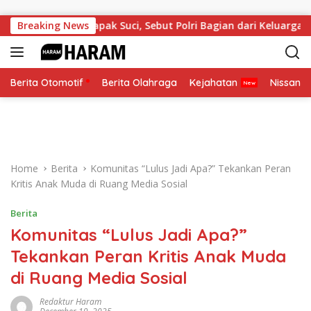
Skip to content
hormatan Tapak Suci, Sebut Polri Bagian dari Keluarga Besar
Breaking News
Berita Otomotif
Berita Olahraga
Kejahatan
Nissan
Home
Berita
Komunitas “Lulus Jadi Apa?” Tekankan Peran
Kritis Anak Muda di Ruang Media Sosial
Berita
Komunitas “Lulus Jadi Apa?”
Tekankan Peran Kritis Anak Muda
di Ruang Media Sosial
Redaktur Haram