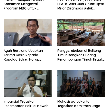
Komitmen Mengawal
PPATK, Aset Judi Online Rp58
Program MBG untuk
Miliar Dirampas untuk
Generasi Masa Depan
Negara
Ayah Bertrand Ucapkan
Penggerebekan di Belitung
Terima Kasih kepada
Timur Bongkar Gudang
Kapolda Sulsel, Harap
Penampungan Timah Ilegal,
Keadilan Ditegakkan Lewat
16 Ton Diamankan
Proses Hukum
Imparsial Tegaskan
Mahasiswa Jakarta
Penempatan Polri di Bawah
Tegaskan Komitmen Jaga