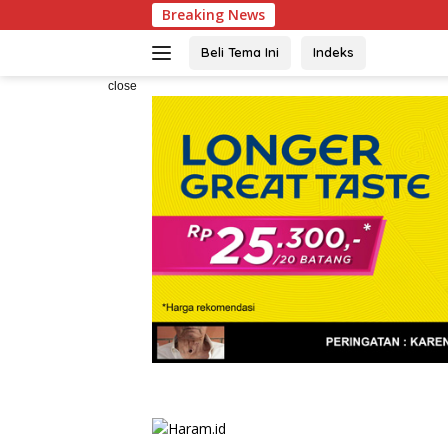
Skip
Breaking News
KBPP Polri
to
content
Beli Tema Ini
Indeks
close