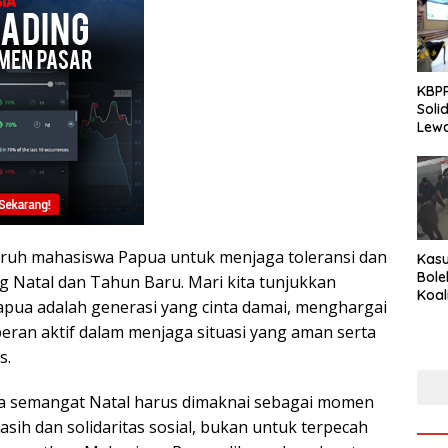
KBPP
Soli
Lewa
Peng
uruh mahasiswa Papua untuk menjaga toleransi dan
Kasu
Bole
 Natal dan Tahun Baru. Mari kita tunjukkan
Koal
pua adalah generasi yang cinta damai, menghargai
Peny
eran aktif dalam menjaga situasi yang aman serta
Tra
s.
wa semangat Natal harus dimaknai sebagai momen
sih dan solidaritas sosial, bukan untuk terpecah