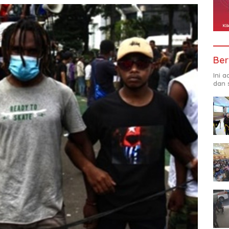
Ber
Ini 
dan 