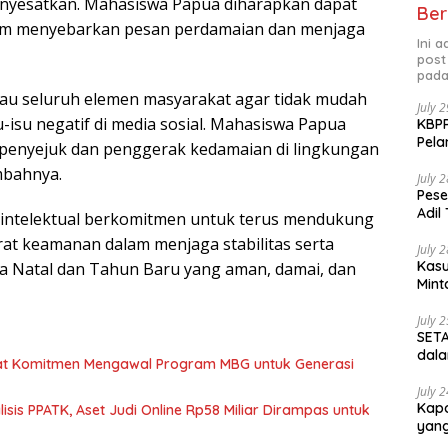
enyesatkan. Mahasiswa Papua diharapkan dapat
Ber
lam menyebarkan pesan perdamaian dan menjaga
Ini 
post
pada
au seluruh elemen masyarakat agar tidak mudah
July 
u-isu negatif di media sosial. Mahasiswa Papua
KBPP
Pela
 penyejuk dan penggerak kedamaian di lingkungan
mbahnya.
July 
Pese
Adil
intelektual berkomitmen untuk terus mendukung
at keamanan dalam menjaga stabilitas serta
July 
Kasu
a Natal dan Tahun Baru yang aman, damai, dan
Mint
July 
SETA
dala
t Komitmen Mengawal Program MBG untuk Generasi
July 
Kapo
alisis PPATK, Aset Judi Online Rp58 Miliar Dirampas untuk
yang