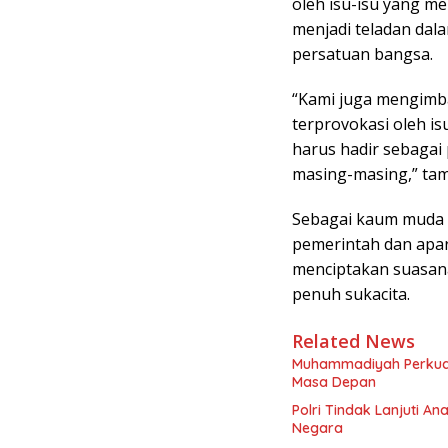
oleh isu-isu yang m
menjadi teladan da
persatuan bangsa.
“Kami juga mengimb
terprovokasi oleh is
harus hadir sebagai
masing-masing,” ta
Sebagai kaum muda 
pemerintah dan apar
menciptakan suasan
penuh sukacita.
Related News
Muhammadiyah Perkua
Masa Depan
Polri Tindak Lanjuti An
Negara