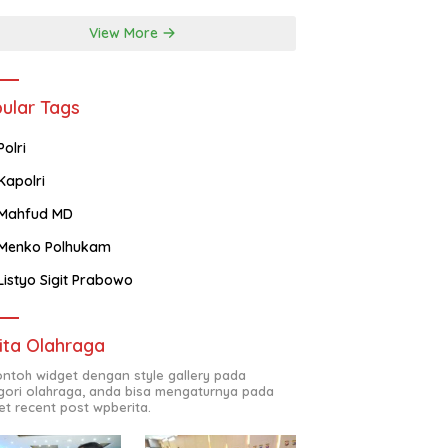
View More
ular Tags
Polri
Kapolri
Mahfud MD
Menko Polhukam
Listyo Sigit Prabowo
ita Olahraga
contoh widget dengan style gallery pada
gori olahraga, anda bisa mengaturnya pada
et recent post wpberita.