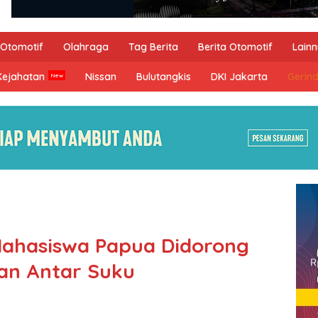
Otomotif
Olahraga
Tag Berita
Berita Otomotif
Lain
Kejahatan
Nissan
Bulutangkis
DKI Jakarta
Gerin
Mahasiswa Papua Didorong
an Antar Suku