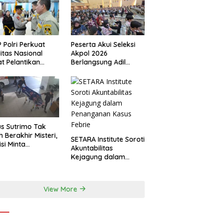
 Polri Perkuat
Peserta Akui Seleksi
ditas Nasional
Akpol 2026
t Pelantikan
Berlangsung Adil
urus Baru
Tanpa Pandang Latar
Belakang
s Sutrimo Tak
h Berakhir Misteri,
SETARA Institute Soroti
isi Minta
Akuntabilitas
elidikan
Kejagung dalam
nsparan
Penanganan Kasus
Febrie
View More