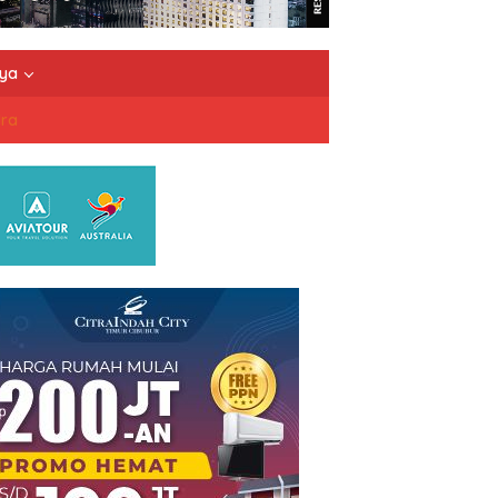
nya
dra