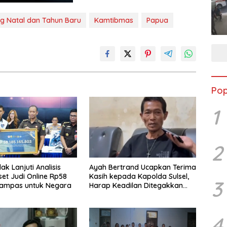
ng Natal dan Tahun Baru
Kamtibmas
Papua
Pop
1
2
dak Lanjuti Analisis
Ayah Bertrand Ucapkan Terima
set Judi Online Rp58
Kasih kepada Kapolda Sulsel,
3
irampas untuk Negara
Harap Keadilan Ditegakkan
Lewat Proses Hukum
4