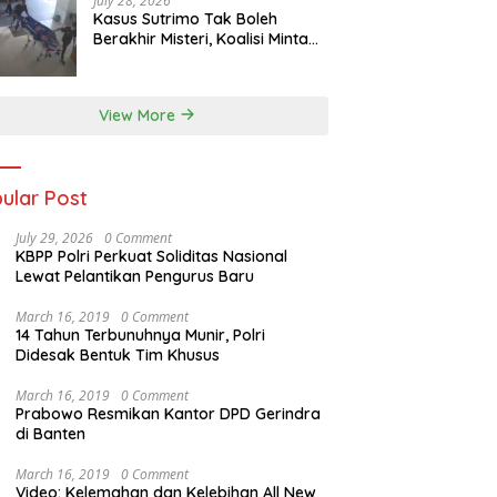
July 28, 2026
Kasus Sutrimo Tak Boleh
Berakhir Misteri, Koalisi Minta
Penyelidikan Transparan
View More
ular Post
July 29, 2026
0 Comment
KBPP Polri Perkuat Soliditas Nasional
Lewat Pelantikan Pengurus Baru
March 16, 2019
0 Comment
14 Tahun Terbunuhnya Munir, Polri
Didesak Bentuk Tim Khusus
March 16, 2019
0 Comment
Prabowo Resmikan Kantor DPD Gerindra
di Banten
March 16, 2019
0 Comment
Video: Kelemahan dan Kelebihan All New