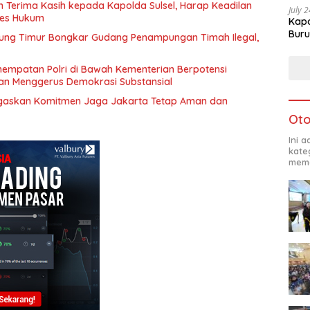
 Terima Kasih kepada Kapolda Sulsel, Harap Keadilan
July 
ses Hukum
Kapo
Buru
tung Timur Bongkar Gudang Penampungan Timah Ilegal,
nempatan Polri di Bawah Kementerian Berpotensi
dan Menggerus Demokrasi Substansial
gaskan Komitmen Jaga Jakarta Tetap Aman dan
Oto
Ini 
kate
mema