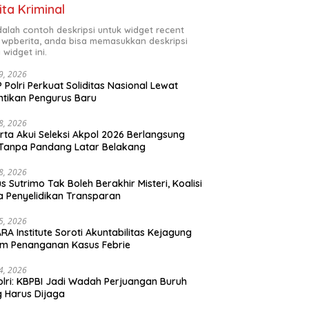
ita Kriminal
adalah contoh deskripsi untuk widget recent
 wpberita, anda bisa memasukkan deskripsi
 widget ini.
29, 2026
 Polri Perkuat Soliditas Nasional Lewat
ntikan Pengurus Baru
28, 2026
rta Akui Seleksi Akpol 2026 Berlangsung
 Tanpa Pandang Latar Belakang
28, 2026
s Sutrimo Tak Boleh Berakhir Misteri, Koalisi
a Penyelidikan Transparan
25, 2026
RA Institute Soroti Akuntabilitas Kejagung
m Penanganan Kasus Febrie
24, 2026
lri: KBPBI Jadi Wadah Perjuangan Buruh
 Harus Dijaga